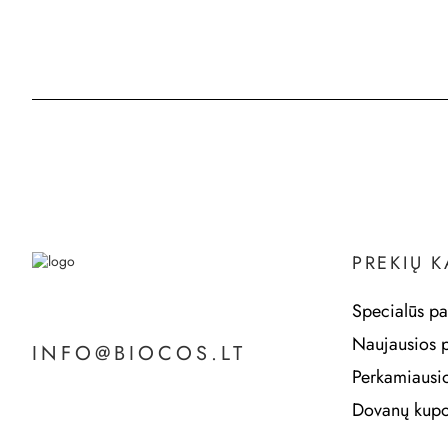
PREKIŲ 
Specialūs pa
Naujausios 
INFO@BIOCOS.LT
Perkamiausi
Dovanų kupo