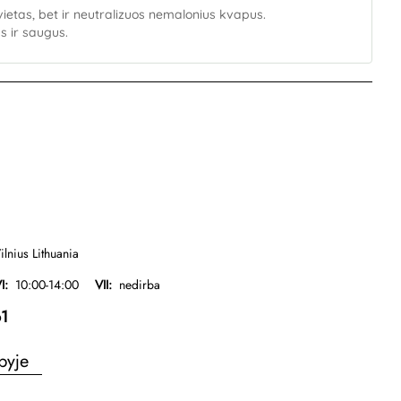
vietas, bet ir neutralizuos nemalonius kvapus.
as ir saugus.
ilnius Lithuania
I:
10:00-14:00
VII:
nedirba
1
pyje