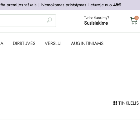
žta premijos taškais
∣
Nemokamas pristatymas Lietuvoje nuo
45€
Turite klausimų?
0
Susisiekime
JA
DIRBTUVĖS
VERSLUI
AUGINTINIAMS
TINKLELIS