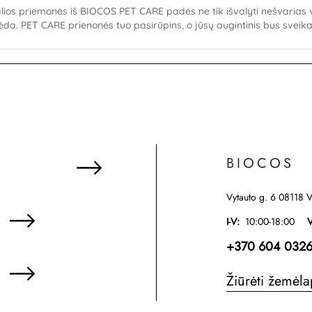
alios priemonės iš BIOCOS PET CARE padės ne tik išvalyti nešvarias 
ėda. PET CARE prienonės tuo pasirūpins, o jūsų augintinis bus sveik
BIOCOS
Vytauto g. 6 08118 V
I-V:
10:00-18:00
V
+370 604 0326
Žiūrėti žemėla