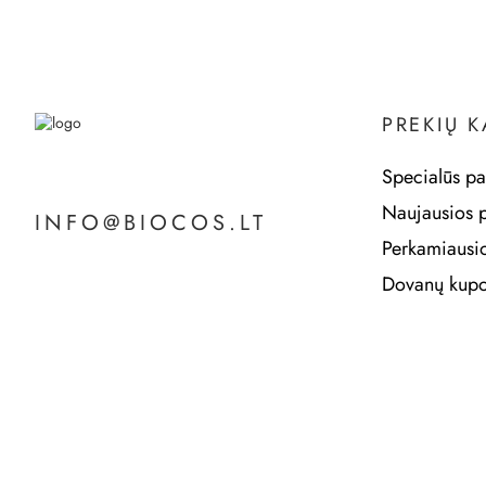
PREKIŲ 
Specialūs pa
Naujausios 
INFO@BIOCOS.LT
Perkamiausi
Dovanų kupo