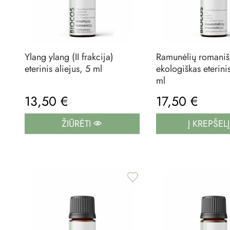
Ylang ylang (II frakcija)
Ramunėlių romaniš
eterinis aliejus, 5 ml
ekologiškas eterinis
ml
13,50 €
17,50 €
ŽIŪRĖTI
Į KREPŠEL