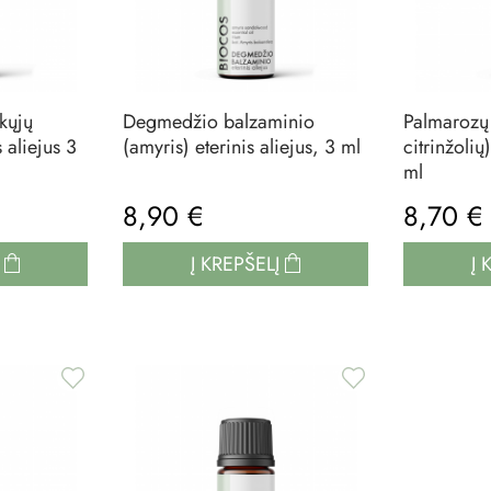
kųjų
Degmedžio balzaminio
Palmarozų 
 aliejus 3
(amyris) eterinis aliejus, 3 ml
citrinžolių)
ml
8,90 €
8,70 
Į
Į KREPŠELĮ
Į 