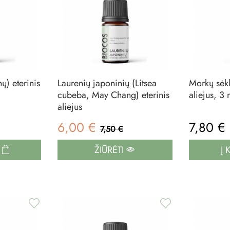
nų) eterinis
Laurenių japoninių (Litsea
Morkų sėklų
cubeba, May Chang) eterinis
aliejus, 3 
aliejus
6,00 €
7,80 €
7,50 €
Į
ŽIŪRĖTI
Į 