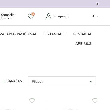
Krepšelis
0
Prisijungti
LT
tuščias
VASAROS PASIŪLYMAI
PERKAMIAUSI
KONTAKTAI
APIE MUS
SĄRAŠAS