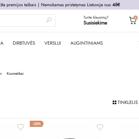
žta premijos taškais
∣
Nemokamas pristatymas Lietuvoje nuo
45€
Turite klausimų?
0
Susisiekime
JA
DIRBTUVĖS
VERSLUI
AUGINTINIAMS
Kosmetikai
TINKLELIS
-20%