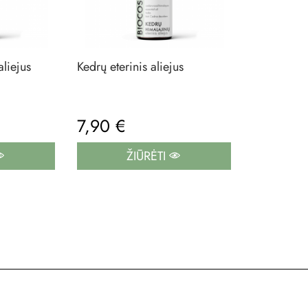
aliejus
Kedrų eterinis aliejus
7,90 €
ŽIŪRĖTI