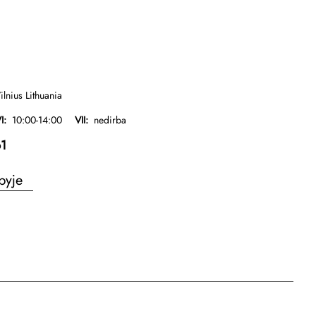
ilnius Lithuania
I:
10:00-14:00
VII:
nedirba
1
pyje