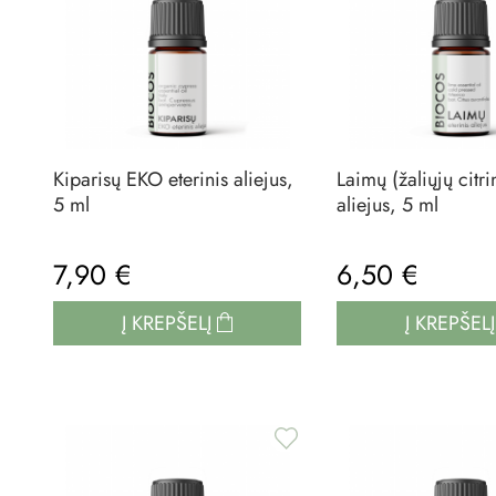
Kiparisų EKO eterinis aliejus,
Laimų (žaliųjų citri
5 ml
aliejus, 5 ml
7,90 €
6,50 €
Į KREPŠELĮ
Į KREPŠEL