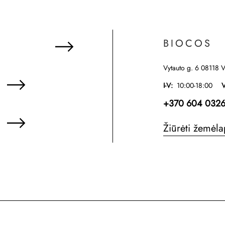
BIOCOS
Vytauto g. 6 08118 V
I-V:
10:00-18:00
V
+370 604 0326
Žiūrėti žemėla