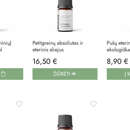
ninių)
Petitgreinų absoliutas ir
Pušų eterin
ml
eterinis aliejus
ekologiška
16,50 €
8,90 
Į
ŽIŪRĖTI
Į 