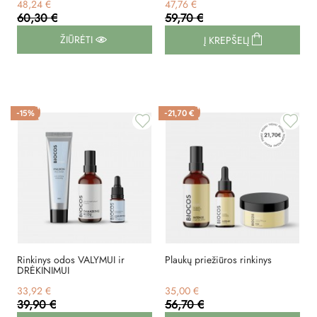
48,24 €
47,76 €
60,30 €
59,70 €
ŽIŪRĖTI
Į KREPŠELĮ
-15%
-21,70 €
Rinkinys odos VALYMUI ir
Plaukų priežiūros rinkinys
DRĖKINIMUI
33,92 €
35,00 €
39,90 €
56,70 €