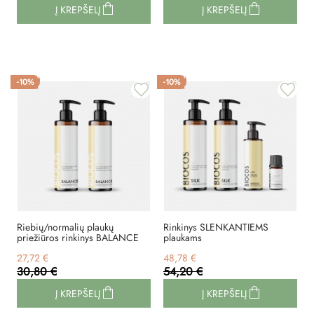
Į KREPŠELĮ
Į KREPŠELĮ
-10%
-10%
Riebių/normalių plaukų
Rinkinys SLENKANTIEMS
priežiūros rinkinys BALANCE
plaukams
27,72 €
48,78 €
30,80 €
54,20 €
Į KREPŠELĮ
Į KREPŠELĮ