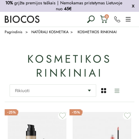
10%
grįžta premijos taškais
∣
Nemokamas pristatymas Lietuvoje
nuo
45€
Krepšelis
0
tuščias
Pagrindinis
NATŪRALI KOSMETIKA
KOSMETIKOS RINKINIAI
KOSMETIKOS
RINKINIAI
-25%
-15%