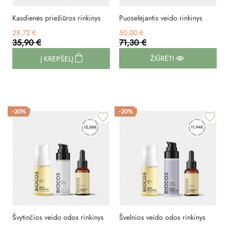
Kasdienės priežiūros rinkinys
Puoselėjantis veido rinkinys
28,72 €
50,00 €
35,90 €
71,30 €
ŽIŪRĖTI
Į KREPŠELĮ
-20%
-20%
Švytinčios veido odos rinkinys
Švelnios veido odos rinkinys