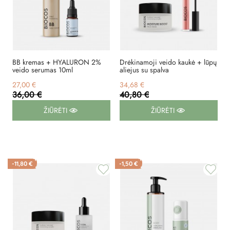
BB kremas + HYALURON 2%
Drėkinamoji veido kaukė + lūpų
veido serumas 10ml
aliejus su spalva
27,00 €
34,68 €
36,00 €
40,80 €
ŽIŪRĖTI
ŽIŪRĖTI
-11,80 €
-1,50 €