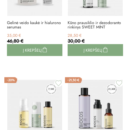
Gelinė veido kaukė ir hialurono
Kūno prausiklio ir dezodoranto
serumas
rinkinys SWEET MINT
35,00 €
28,50 €
46,80 €
30,00 €
Į KREPŠELĮ
Į KREPŠELĮ
-20%
-21,30 €