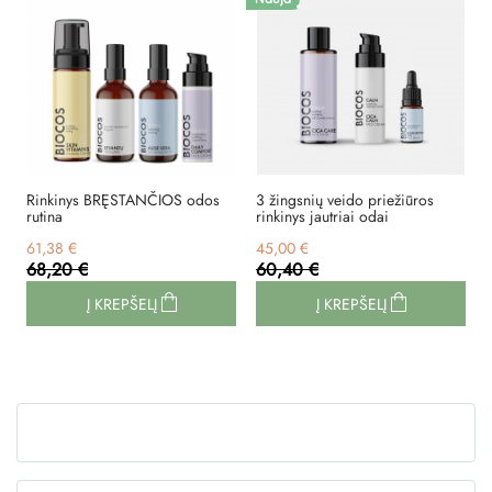
Rinkinys BRĘSTANČIOS odos
3 žingsnių veido priežiūros
rutina
rinkinys jautriai odai
61,38 €
45,00 €
68,20 €
60,40 €
Į KREPŠELĮ
Į KREPŠELĮ