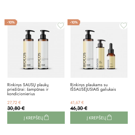
-10%
-10%
Rinkinys SAUSŲ plaukų
Rinkinys plaukams su
priežiūrai: šampūnas ir
IŠSAUSĖJUSIAIS galiukais
kondicionierius
27,72 €
41,67 €
30,80 €
46,30 €
Į KREPŠELĮ
Į KREPŠELĮ