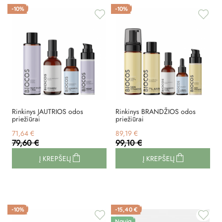
-10%
-10%
Rinkinys JAUTRIOS odos
Rinkinys BRANDŽIOS odos
priežiūrai
priežiūrai
71,64 €
89,19 €
79,60 €
99,10 €
Į KREPŠELĮ
Į KREPŠELĮ
-10%
-15,40 €
Nauja