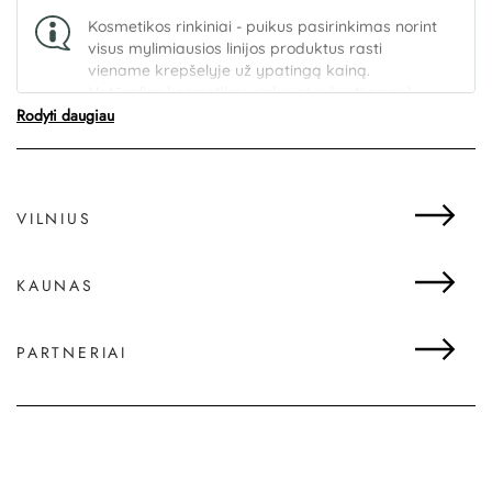
Kosmetikos rinkiniai - puikus pasirinkimas norint
visus mylimiausios linijos produktus rasti
viename krepšelyje už ypatingą kainą.
Natūralios kosmetikos rinkiniai sukurti pagal
Rodyti daugiau
poveikį, todėl idealiai tiks pasirinktam odos ar
plaukų tipui.
VILNIUS
KAUNAS
PARTNERIAI