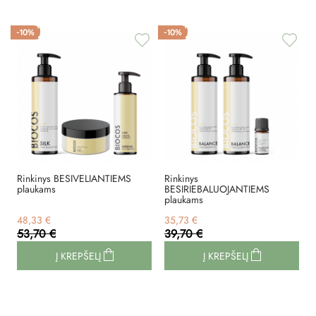
-10%
-10%
Rinkinys BESIVELIANTIEMS
Rinkinys
plaukams
BESIRIEBALUOJANTIEMS
plaukams
48,33 €
35,73 €
53,70 €
39,70 €
Į KREPŠELĮ
Į KREPŠELĮ