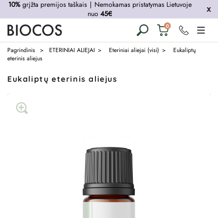
10%
grįžta premijos taškais
∣
Nemokamas pristatymas Lietuvoje
nuo
45€
Krepšelis
0
tuščias
Pagrindinis
ETERINIAI ALIEJAI
Eteriniai aliejai (visi)
Eukaliptų
eterinis aliejus
Eukaliptų eterinis aliejus