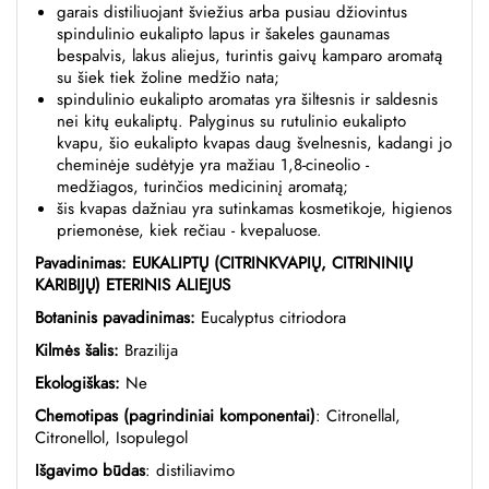
garais distiliuojant šviežius arba pusiau džiovintus
spindulinio eukalipto lapus ir šakeles gaunamas
bespalvis, lakus aliejus, turintis gaivų kamparo aromatą
su šiek tiek žoline medžio nata;
spindulinio eukalipto aromatas yra šiltesnis ir saldesnis
nei kitų eukaliptų.
Palyginus su rutulinio eukalipto
kvapu, šio eukalipto kvapas daug švelnesnis, kadangi jo
cheminėje sudėtyje yra mažiau 1,8-cineolio -
medžiagos, turinčios medicininį aromatą;
šis kvapas dažniau yra sutinkamas kosmetikoje, higienos
priemonėse, kiek rečiau - kvepaluose.
Pavadinimas: EUKALIPTŲ (CITRINKVAPIŲ, CITRININIŲ
KARIBIJŲ) ETERINIS ALIEJUS
Botaninis pavadinimas:
Eucalyptus citriodora
Kilmės šalis:
Brazilija
Ekologiškas:
Ne
Chemotipas (pagrindiniai komponentai)
:
Citronellal,
Citronellol, Isopulegol
Išgavimo būdas
: distiliavimo