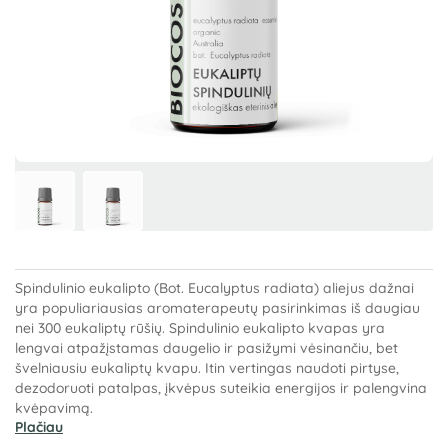
Spindulinio eukalipto (Bot. Eucalyptus radiata) aliejus dažnai
yra populiariausias aromaterapeutų pasirinkimas iš daugiau
nei 300 eukaliptų rūšių. Spindulinio eukalipto kvapas yra
lengvai atpažįstamas daugelio ir pasižymi vėsinančiu, bet
švelniausiu eukaliptų kvapu. Itin vertingas naudoti pirtyse,
dezodoruoti patalpas, įkvėpus suteikia energijos ir palengvina
kvėpavimą.
Plačiau