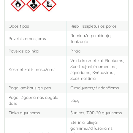
Odos tipas
Riebi, Išsiplėtusios poros
Ramina/atpalaiduoja,
Poveikis emocijoms
Tonizuoja
Poveikis aplinkai
Pirčiai
Veido kosmetikai, Plaukams,
Sportuojant/raumenims,
Kosmetikai ir masažams
sąnariams, Kvėpavimui,
Spazmolitiniai
Pagal amžiaus grupes
Gimdyvėms/žindančioms
Pagal išgaunamas augalo
Lapų
dalis
Tinka gyvūnams
Šunims, TOP-20 gyvūnams
Eteriniai aliejai
garinimui/difuzoriams,