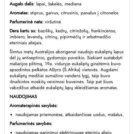
Augalo dalis
: lapai,
šakelės, mediena
Aromatas:
stiprus, gaivus, citrusinis, panašus į citronelos
Parfumerinė nata:
viršutinė
Dera kartu su:
bazilikų, kedrų, citrinžolių, frankincenso,
imbiero, levandų, citrinų, pipirmėčių ir arbatmedžio
eteriniais aliejais.
Šimtus metų Australijos aborigenai naudojo eukaliptų lapus
dėl jų antiseptinio, gydomojo poveikio. Siekiant sustabdyti
maliarijos plitimą, 19a. viduryje eukaliptų giraitėmis buvo
apsodintos pelkėtos Alžyro (Š.Afrika) vietovės. Augdami
eukaliptų medžiai sumažino vandens lygį, taip buvo
išnaikintos moskitų veisimosi buveinės. Taip pat šiuos
vabzdžius atbaidė eukaliptų lapų skleidžiamas aromatas.
NAUDOJIMAS
Aromaterapinės savybės:
naudojamas priemonėse, atbaidančiose uodus, mašalus.
Parfumerinės savybės:
naudojamas garinimui elektriniuose eterinių aliejų