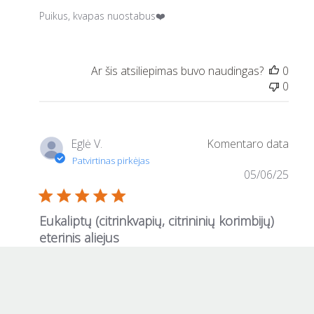
Puikus, kvapas nuostabus❤️
0
0
Eglė V.
05/06/25
Eukaliptų (citrinkvapių, citrininių korimbijų)
eterinis aliejus
Eukaliptų (citrinkvapių, citrininių korimbijų) eterinis
aliejaus kvapas labai geras! Labai patiko tiek man, tiek