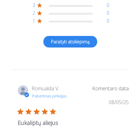
3
0
2
0
1
0
Romualda V.
08/05/25
Eukaliptų aliejus