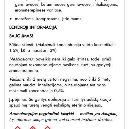
garintuvuose, keraminiuose garintuvuose, inhaliacijoms,
aromaterapinėse voniose;
masažams, kompresams, įtrinimams.
BENDROJI INFORMACIJA
SAUGUMAS!
Būtina skiesti. (Maksimali koncentracija veido kosmetikai -
1.5%, kūno masažui - 3%)
Nėščiosioms
: poveikis nėra iki galo ištirtas, todėl prieš
naudojant rekomenduojame pasikonsultuoti su gydytoju
aromaterapeutu.
Vaikams
:
iki 2 metų vartoti negalima, nuo 3 iki 5 metų
galima naudoti inhaliacijoms, o naudojama ant odos
maksimali koncentracija 0,5%.
Įspėjimai:
Sergantys epilepsija ar turintys aukštą kraujo
spaudimą turėtų vengti eukaliptų eterinio aliejaus.
Aromaterapijos pagrindinė taisyklė – mažiau yra daugiau
,
t.y. eteriniai aliejai geriau veikia esant mažoms dozėms.