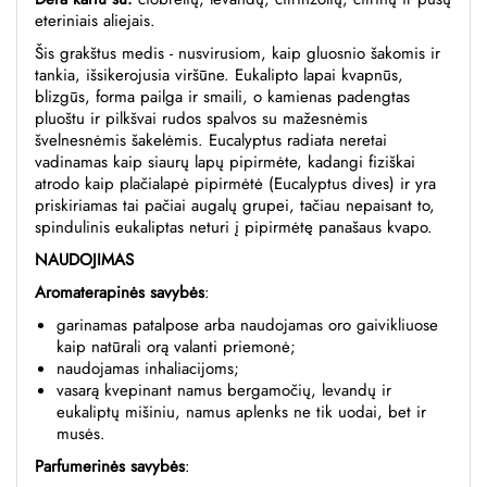
eteriniais aliejais.
Šis grakštus medis - nusvirusiom, kaip gluosnio šakomis ir
tankia, išsikerojusia viršūne. Eukalipto lapai kvapnūs,
blizgūs, forma pailga ir smaili, o kamienas padengtas
pluoštu ir pilkšvai rudos spalvos su mažesnėmis
švelnesnėmis šakelėmis.
Eucalyptus radiata
neretai
vadinamas kaip siaurų lapų pipirmėte, kadangi fiziškai
atrodo kaip plačialapė pipirmėtė (
Eucalyptus dives)
ir yra
priskiriamas tai pačiai augalų grupei, tačiau nepaisant to,
spindulinis eukaliptas neturi į pipirmėtę panašaus kvapo.
NAUDOJIMAS
Aromaterapinės savybės
:
garinamas patalpose arba naudojamas oro gaivikliuose
kaip natūrali orą valanti priemonė;
naudojamas inhaliacijoms;
vasarą kvepinant namus bergamočių, levandų ir
eukaliptų mišiniu, namus aplenks ne tik uodai, bet ir
musės.
Parfumerinės savybės
: