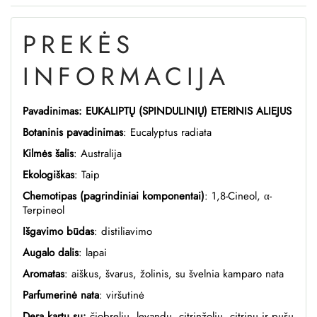
PREKĖS
INFORMACIJA
Pavadinimas: EUKALIPTŲ (SPINDULINIŲ) ETERINIS ALIEJUS
Botaninis pavadinimas
:
Eucalyptus radiata
Kilmės šalis
:
Australija
Ekologiškas
:
Taip
Chemotipas (pagrindiniai komponentai)
:
1,8-Cineol, α-
Terpineol
Išgavimo būdas
: distiliavimo
Augalo dalis
: lapai
Aromatas
:
aiškus, švarus, žolinis, su švelnia kamparo nata
Parfumerinė nata
:
viršutinė
Dera kartu su:
čiobrelių, levandų, citrinžolių, citrinų ir pušų