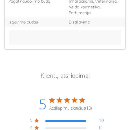
Pagal naudojimo būdą
Inhaliacijoms, Veterinarijai,
Veido kosmetikai,
Parfumerijai
Išgavimo būdas
Distiliavimo
5
(10)
5
10
4
0