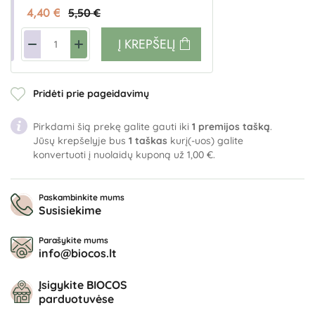
4,40 €
5,50 €
Į KREPŠELĮ
Pridėti prie pageidavimų
Pirkdami šią prekę galite gauti iki
1
premijos tašką
.
Jūsų krepšelyje bus
1
taškas
kurį(-uos) galite
konvertuoti į nuolaidų kuponą už
1,00 €
.
Paskambinkite mums
Susisiekime
Parašykite mums
info@biocos.lt
Įsigykite BIOCOS
parduotuvėse