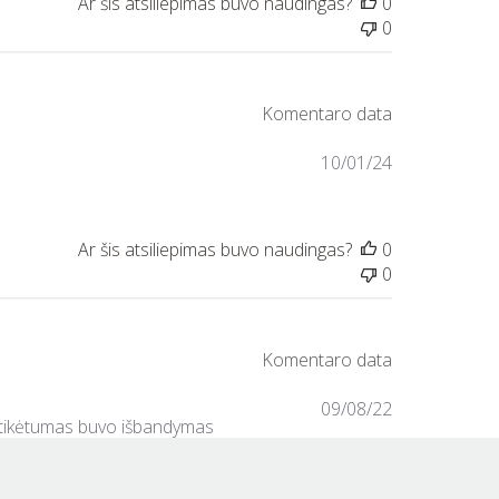
0
0
10/01/24
0
0
09/08/22
netikėtumas buvo išbandymas
ja (alerginis, dermatitinis
.