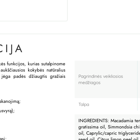
IJA
kės funkcijos, kurias sutalpinome
aukščiausios kokybės natūralius
ir jėga padės džiaugtis gražiais
Pagrindinės veikliosios
medžiagos
iskanojimą;
Talpa
usvyrą);
INGREDIENTS:
Macadamia tern
gratissima oil, Simmondsia chi
oil, Caprylic/capric triglyceri
ąsi;
seed oil, Citrus limon peel oil,