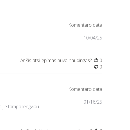
10/04/25
0
0
01/16/25
s jie tampa lengviau