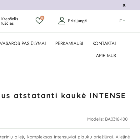
Krepšelis
0
Prisijungti
LT
tuščias
VASAROS PASIŪLYMAI
PERKAMIAUSI
KONTAKTAI
APIE MUS
ukus atstatanti kaukė INTENSE
Modelis:
BA0316-100
erinių aliejų kompleksas intensyviai plaukų priežiūrai. Aliejinė