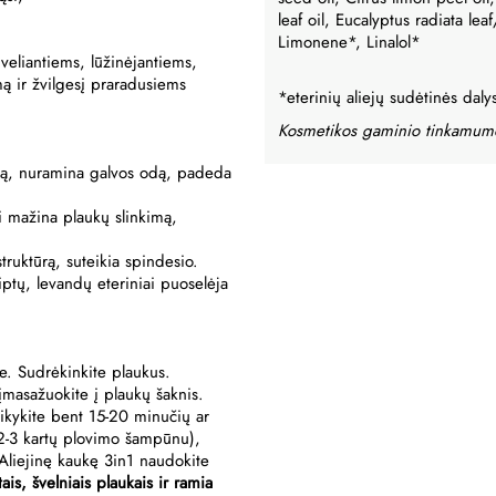
leaf oil, Eucalyptus radiata leaf
Limonene*, Linalol*
eliantiems, lūžinėjantiems,
ą ir žvilgesį praradusiems
*eterinių aliejų sudėtinės daly
Kosmetikos gaminio tinkamumo
mą, nuramina galvos odą, padeda
i mažina plaukų slinkimą,
struktūrą, suteikia spindesio.
iptų, levandų eteriniai puoselėja
je. Sudrėkinkite plaukus.
i įmasažuokite į plaukų šaknis.
aikykite bent 15-20 minučių ar
i 2-3 kartų plovimo šampūnu),
 Aliejinę kaukę 3in1 naudokite
tais, švelniais plaukais ir ramia