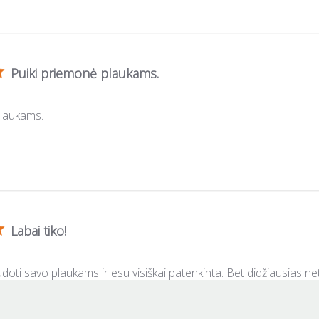
Puiki priemonė plaukams.
plaukams.
Labai tiko!
doti savo plaukams ir esu visiškai patenkinta. Bet didžiausias 
lano tai daryti) su 10 metų sūnaus, kurio galvos oda itin pleiskano
. Specialūs šampūnai ir kremai nepadėjo, o po šios kaukės visišk..