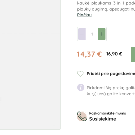
kaukė plaukams 3 in 1 padės
plaukų augimą, apsaugoti nu
Plačiau
14,37 €
16,90 €
Pridėti prie pageidavim
Pirkdami šią prekę galit
kurį(-uos) galite konver
Paskambinkite mums
Susisiekime