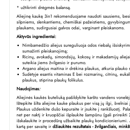
* užtikrinti drėgmės balansą.
Aliejinę kaukę 3in1 rekomenduojame naudoti sausiems, besiv
silpniems, slenkantiems, chemiškai pažeistiems, gyvybingum
plaukams, sudirgusiai galvos odai, varginant pleiskanoms.
Aktyvūs ingredientai:
Nimbamedžio aliejus sureguliuoja odos riebalų išsiskyri
sumažinti pleiskanojimą;
Ricinų, avokadų, simondsijų, kokosų ir makadamijų alieja
suteikia jiems žvilgesio ir purumo.
Argano aliejus maitina ir drėkina plaukus, atkuria plauko 
Sudėtyje esantis vitaminas E bei rozmarinų, citrinų, eukal
plaukus, stiprina plaukų folikulus.
Naudojimas
:
Aliejinės kaukės buteliuką pašildykite karšto vandens vonelė
Ištepkite šilta aliejine kauke plaukus per visą jų ilgi, švelnia
Plaukus uždenkite dušo kepuraite ir įsukite į rankšluostį. Pal
net per naktį ir kruopščiai išplaukite šampūnu (gali prireikt
išskalaukite ir procedūrą užbaikite plaukų kondicionieriumi.
kartą per savaitę ir
džiaukitės rezultatais - žvilgančiais, minkš