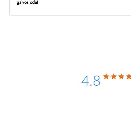
galvos oda!
4.8