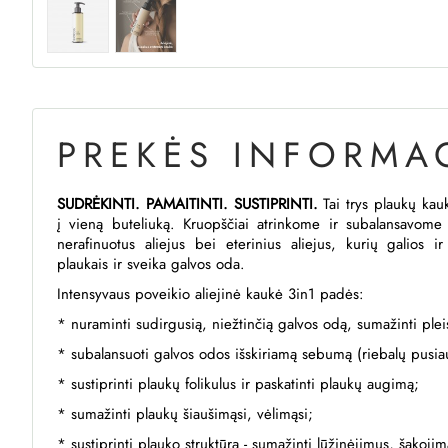
PREKĖS INFORMAC
SUDRĖKINTI. PAMAITINTI. SUSTIPRINTI.
Tai trys plaukų kau
į vieną buteliuką. Kruopščiai atrinkome ir subalansavome 
nerafinuotus aliejus bei eterinius aliejus, kurių galios 
plaukais ir sveika galvos oda.
Intensyvaus poveikio aliejinė kaukė 3in1 padės:
* nuraminti sudirgusią, niežtinčią galvos odą, sumažinti ple
* subalansuoti galvos odos išskiriamą sebumą (riebalų pusia
* sustiprinti plaukų folikulus ir paskatinti plaukų augimą;
* sumažinti plaukų šiaušimąsi, vėlimąsi;
* sustiprinti plauko struktūrą - sumažinti lūžinėjimus, šakojim