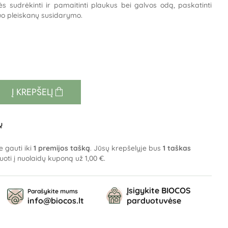
 sudrėkinti ir pamaitinti plaukus bei galvos odą, paskatinti
o pleiskanų susidarymo.
Į KREPŠELĮ
ų
e gauti iki
1
premijos tašką
. Jūsų krepšelyje bus
1
taškas
tuoti į nuolaidų kuponą už
1,00 €
.
Įsigykite BIOCOS
Parašykite mums
info@biocos.lt
parduotuvėse