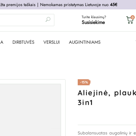
žta premijos taškais
∣
Nemokamas pristatymas Lietuvoje nuo
45€
Turite klausimų?
0
Susisiekime
JA
DIRBTUVĖS
VERSLUI
AUGINTINIAMS
-15%
Aliejinė, pla
3in1
Subalansuotas augalinių ir et