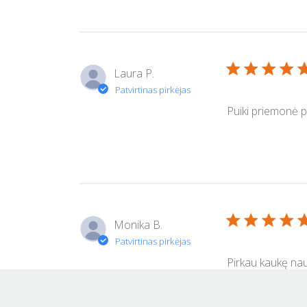
Laura P.
Puiki priemonė 
Monika B.
Pirkau kaukę nau
(be išankstinio p
reiškinys) plaukų