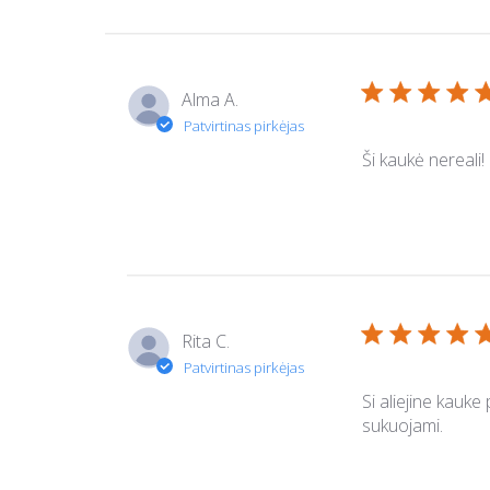
Alma A.
Ši kaukė nereali!
Rita C.
Si aliejine kauk
sukuojami.