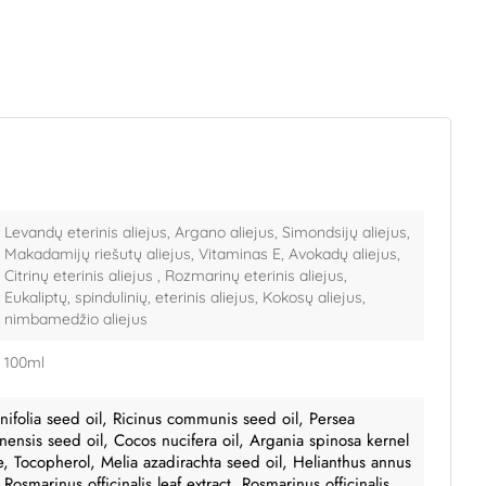
Levandų eterinis aliejus, Argano aliejus, Simondsijų aliejus,
Makadamijų riešutų aliejus, Vitaminas E, Avokadų aliejus,
Citrinų eterinis aliejus , Rozmarinų eterinis aliejus,
Eukaliptų, spindulinių, eterinis aliejus, Kokosų aliejus,
nimbamedžio aliejus
100ml
ifolia seed oil, Ricinus communis seed oil, Persea
nensis seed oil, Cocos nucifera oil, Argania spinosa kernel
de, Tocopherol, Melia azadirachta seed oil, Helianthus annus
 Rosmarinus officinalis leaf extract, Rosmarinus officinalis