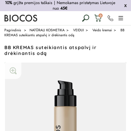
10%
grįžta premijos taškais
∣
Nemokamas pristatymas Lietuvoje
nuo
45€
Krepšelis
0
tuščias
Pagrindinis
NATŪRALI KOSMETIKA
VEIDUI
Veido kremai
BB
KREMAS suteikiantis atspalvį ir drėkinantis odą
BB KREMAS suteikiantis atspalvį ir
drėkinantis odą