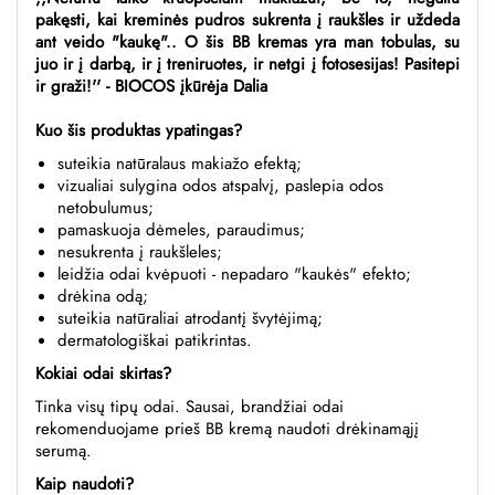
pakęsti, kai kreminės pudros sukrenta į raukšles ir uždeda
ant veido "kaukę".. O šis BB kremas yra man tobulas, su
juo ir į darbą, ir į treniruotes, ir netgi į fotosesijas! Pasitepi
ir graži!'' - BIOCOS įkūrėja Dalia
Kuo šis produktas ypatingas?
suteikia natūralaus makiažo efektą;
vizualiai sulygina odos atspalvį, paslepia odos
netobulumus;
pamaskuoja dėmeles, paraudimus;
nesukrenta į raukšleles;
leidžia odai kvėpuoti - nepadaro "kaukės" efekto;
drėkina odą;
suteikia natūraliai atrodantį švytėjimą;
dermatologiškai patikrintas.
Kokiai odai skirtas
?
Tinka visų tipų odai. Sausai, brandžiai odai
rekomenduojame prieš BB kremą naudoti drėkinamąjį
serumą.
Kaip naudoti?