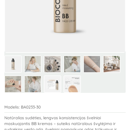
Modelis:
BA0233-30
Natūralios sudėties, lengvos konsistencijos švelniai
maskuojantis BB kremas – suteiks natūralaus švytėjimo ir
sudrėkins veido odą, švelniai pamaskuos odos trūkumus ir