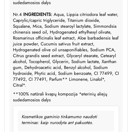
sudedamosios dalys
Nr.4
INGREDIENTS:
Aqua, Lippia citriodora leaf water,
Caprylic/capric triglyceride, Titanium dioxide,
Squalane, Mica, Sodium stearoyl lactylate, Simmondsia
chinensis seed oil, Hydrogenated ethylhexyl olivate,
Rosmarinus officinalis leaf extract, Aloe barbadensis leaf
juice powder, Cucumis sativus fruit extract,
Hydrogenated olive oil unsaponifiables, Sodium PCA,
Citrus grandis seed extract, Glyceryl stearate, Cetearyl
alcohol, Tocopherol, Glycerin, Sodium lactate, Xanthan
gum, Dehydroacetic acid, Benzyl alcohol, Sodium
hydroxide, Phytic acid, Sodium benzoate, CI 77499, CI
77492, CI 77491, Parfum** Limonene, Linalol*,
Citral*.
**100% natūrali kvapų kompozija *eterinių aliejų
sudedamosios dalys
Kosmetikos gaminio tinkamumo naudoti
terminas: kaip nurodyta ant pakuotės.