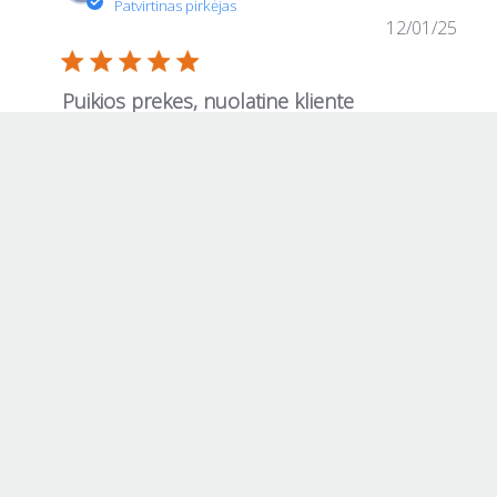
12/01/25
Puikios prekes, nuolatine kliente
Puikios prekes, nuolatine kliente
1
0
Martyna M.
10/30/25