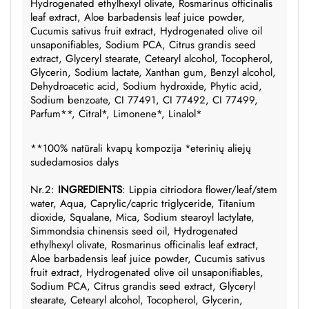
Hydrogenated ethylhexyl olivate, Rosmarinus officinalis
leaf extract, Aloe barbadensis leaf juice powder,
Cucumis sativus fruit extract, Hydrogenated olive oil
unsaponifiables, Sodium PCA, Citrus grandis seed
extract, Glyceryl stearate, Cetearyl alcohol, Tocopherol,
Glycerin, Sodium lactate, Xanthan gum, Benzyl alcohol,
Dehydroacetic acid, Sodium hydroxide, Phytic acid,
Sodium benzoate, CI 77491, CI 77492, CI 77499,
Parfum**, Citral*, Limonene*, Linalol*
**100% natūrali kvapų kompozija *eterinių aliejų
sudedamosios dalys
Nr.2:
INGREDIENTS
:
Lippia citriodora flower/leaf/stem
water, Aqua, Caprylic/capric triglyceride, Titanium
dioxide, Squalane, Mica, Sodium stearoyl lactylate,
Simmondsia chinensis seed oil, Hydrogenated
ethylhexyl olivate, Rosmarinus officinalis leaf extract,
Aloe barbadensis leaf juice powder, Cucumis sativus
fruit extract, Hydrogenated olive oil unsaponifiables,
Sodium PCA, Citrus grandis seed extract, Glyceryl
stearate, Cetearyl alcohol, Tocopherol, Glycerin,