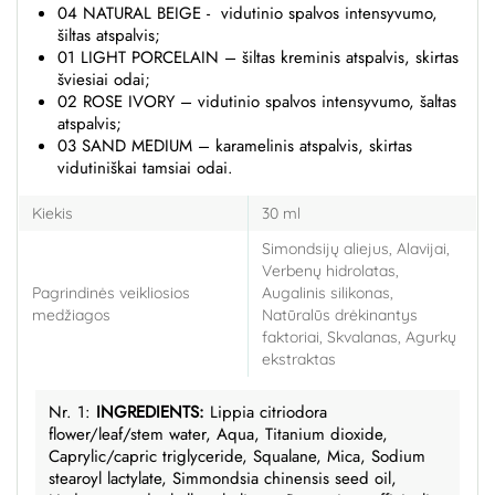
04 NATURAL BEIGE - vidutinio spalvos intensyvumo,
šiltas atspalvis;
01 LIGHT PORCELAIN – šiltas kreminis atspalvis, skirtas
šviesiai odai;
02 ROSE IVORY – vidutinio spalvos intensyvumo, šaltas
atspalvis;
03 SAND MEDIUM – karamelinis atspalvis, skirtas
vidutiniškai tamsiai odai.
Kiekis
30 ml
Simondsijų aliejus, Alavijai,
Verbenų hidrolatas,
Pagrindinės veikliosios
Augalinis silikonas,
medžiagos
Natūralūs drėkinantys
faktoriai, Skvalanas, Agurkų
ekstraktas
Nr. 1:
INGREDIENTS:
Lippia citriodora
flower/leaf/stem water, Aqua, Titanium dioxide,
Caprylic/capric triglyceride, Squalane, Mica, Sodium
stearoyl lactylate, Simmondsia chinensis seed oil,