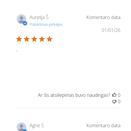
atsiliepimais
Mon
Jan
Aurelija Š.
12
2026
01/01/26
.
.
0
0
Agne S.