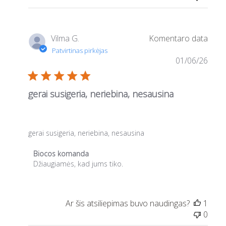
Vilma G.
01/06/26
gerai susigeria, neriebina, nesausina
gerai susigeria, neriebina, nesausina
Parduotuvės
Džiaugiamės, kad jums tiko.
savininko
komentarai
po
Pasirinktinis
1
komentaro
0
pavadinimas