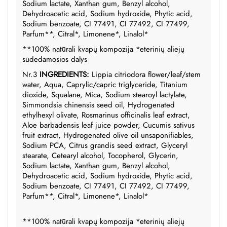
Sodium lactate, Xanthan gum, Benzyl alcohol,
Dehydroacetic acid, Sodium hydroxide, Phytic acid,
Sodium benzoate, CI 77491, CI 77492, CI 77499,
Parfum**, Citral*, Limonene*, Linalol*
**100% natūrali kvapų kompozija *eterinių aliejų
sudedamosios dalys
Nr.3
INGREDIENTS:
Lippia citriodora flower/leaf/stem
water, Aqua, Caprylic/capric triglyceride, Titanium
dioxide, Squalane, Mica, Sodium stearoyl lactylate,
Simmondsia chinensis seed oil, Hydrogenated
ethylhexyl olivate, Rosmarinus officinalis leaf extract,
Aloe barbadensis leaf juice powder, Cucumis sativus
fruit extract, Hydrogenated olive oil unsaponifiables,
Sodium PCA, Citrus grandis seed extract, Glyceryl
stearate, Cetearyl alcohol, Tocopherol, Glycerin,
Sodium lactate, Xanthan gum, Benzyl alcohol,
Dehydroacetic acid, Sodium hydroxide, Phytic acid,
Sodium benzoate, CI 77491, CI 77492, CI 77499,
Parfum**, Citral*, Limonene*, Linalol*
**100% natūrali kvapų kompozija *eterinių aliejų