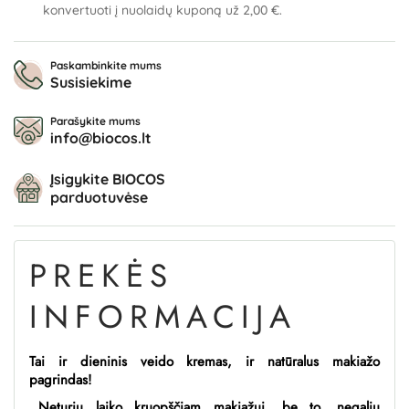
konvertuoti į nuolaidų kuponą už
2,00 €
.
Paskambinkite mums
Susisiekime
Parašykite mums
info@biocos.lt
Įsigykite BIOCOS
parduotuvėse
PREKĖS
INFORMACIJA
Tai ir dieninis veido kremas, ir natūralus makiažo
pagrindas!
,,Neturiu laiko kruopščiam makiažui, be to, negaliu