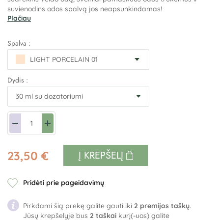
suvienodins odos spalvą jos neapsunkindamas!
Plačiau
Spalva :
LIGHT PORCELAIN 01
LIGHT PORCELAIN 01
Dydis :
NATURAL BEIGE 04
ROSE IVORY 02
SAND MEDIUM 03
23,50 €
Į KREPŠELĮ
Pridėti prie pageidavimų
Pirkdami šią prekę galite gauti iki
2
premijos taškų
.
Jūsų krepšelyje bus
2
taškai
kurį(-uos) galite