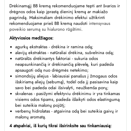
Drėkinamąjį BB kremą rekomenduojame tepti ant švarios ir
drėgnos odos kaip įprastą dieninį kremą ar makiažo
pagrindą. Maksimaliam drėkinimo efektui užtikrinti
rekomenduojame prieš BB kremą naudoti
intensyvaus
poveikio serumą su hialurono rūgštimi
.
Aktyviosios medžiagos:
agurkų ekstraktas - drėkina ir ramina odą;
alavijų ekstraktas - natūraliai drėkina, sušvelnina odą;
natūralūs drėkinantys faktoriai - sukuria odos
neapsunkinančią ir drėkinančią plėvelę, kuri padėda
apsaugoti odą nuo drėgmės netekimo;
simondsijų aliejus - labiausiai panašus į žmogaus odos
išskiriamą aliejų (sebumą), todėl oda jį pasisavina kaip
savo bei padeda odai išsivalyti, neužkemša porų;
skvalenas - pasižymi efektyviu drėkinimu ir yra tinkamas
visiems odos tipams, padeda išlaikyti odos elastingumą
bei suteikia malonų pojūtį;
verbenų hidrolatas - atgaivina odą bei suteikia gaivų ir
malonų aromatą.
4 atspalviai, iš kurių tikrai išsirinksite sau tinkamiausią: