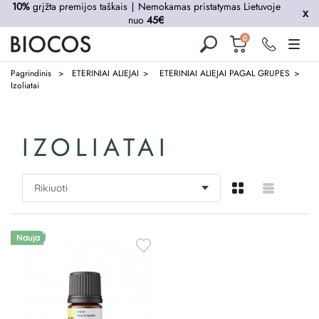
10%
grįžta premijos taškais
∣
Nemokamas pristatymas Lietuvoje
nuo
45€
Krepšelis
0
tuščias
Pagrindinis
ETERINIAI ALIEJAI
ETERINIAI ALIEJAI PAGAL GRUPES
Izoliatai
IZOLIATAI
Nauja