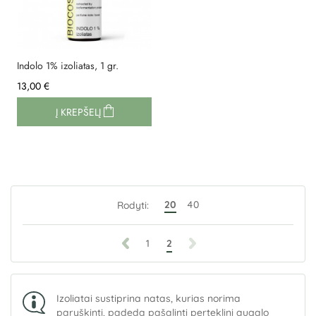
Indolo 1% izoliatas, 1 gr.
13,00 €
Į KREPŠELĮ
20
40
Rodyti:
1
2
Izoliatai sustiprina natas, kurias norima
paryškinti, padeda pašalinti perteklinį augalo