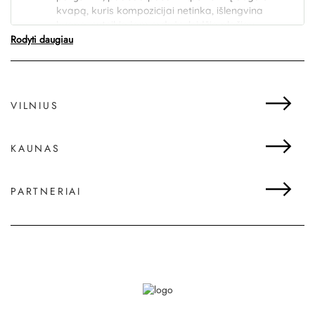
kvapą, kuris kompozicijai netinka, išlengvina
kvapą, suteikia jam erdvės, leidžia plačiau
Rodyti daugiau
skleistis. Be to, izoliatų kvapas beveik nekinta,
todėl yra lengviau nuspėjamas, leidžia išlaikyti
stabilesnę kvapo kompoziciją.
VILNIUS
KAUNAS
PARTNERIAI