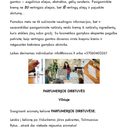
gamtos – augalinius aliejus, ekstraktus, gėlių vandenis. Pasigaminkite
kremą ne
SU
vertingais aliejais, bet
IŠ
vertingų aliejų ir pajuskite
skirtumą…
Pamokos metu ne tik sužinosite naudingos informacijos, bet ir
savarankiškai pasigaminsite natūralų veido kremą iš natūralių ingredientų,
kuris atskleis jūsų odos grožį.
Su kosmetikos gamybos ekspertės pagalba
patirsite, kaip vertingos gamtos dovanos virsta kvapniu kremu ir
mėgausitės kiekviena gamybos akimirka.
Laikas derinamas individualiai info@biocos.lt arba +37060403261
PARFUMERIJOS DIRBTUVĖS
Vilniuje
Svaiginanti aromatų kelionė
PARFUMERIJOS DIRBTUVĖSE.
Leiskis į kelionę po Viduržemio jūros pakrantes, Tolimuosius
Rytus...atrask dar niekada nejaustus aromatus!