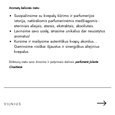
Aromatų kelionės metu:
Susipažinsime su kvepalų kūrimo ir parfumerijos
istorija, natūraliomis parfumerinėmis medžiagomis -
eteriniais aliejais, atarais, ekstraktais, absoliutais.
Lavinsime savo uoslę, atrasime unikalius dar neuostytus
aromatus!
Kursime ir maišysime autentiškus kvapų akordus...
Gaminsime visiškai išjaustus ir sinergiškus aliejinius
kvepalus.
Dirbtuvių metu savo žiniomis ir patyrimais dalinsis
parfumerė
Jolanta
Cinaitienė.
VILNIUS