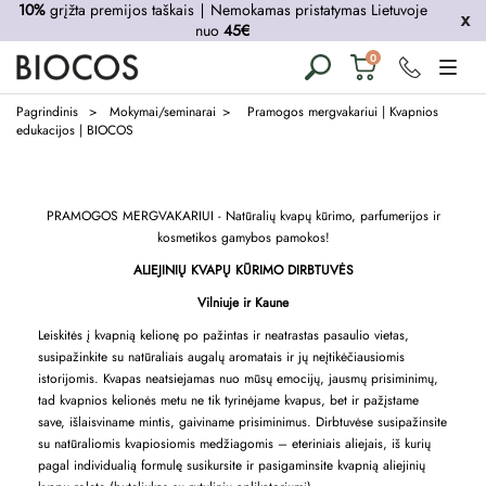
10%
grįžta premijos taškais
∣
Nemokamas pristatymas Lietuvoje
nuo
45€
Krepšelis
0
tuščias
Pagrindinis
Mokymai/seminarai
Pramogos mergvakariui | Kvapnios
edukacijos | BIOCOS
PRAMOGOS MERGVAKARIUI - Natūralių kvapų kūrimo, parfumerijos ir
kosmetikos gamybos pamokos!
ALIEJINIŲ KVAPŲ KŪRIMO DIRBTUVĖS
Vilniuje ir Kaune
Leiskitės į kvapnią kelionę po pažintas ir neatrastas pasaulio vietas,
susipažinkite su natūraliais augalų aromatais ir jų neįtikėčiausiomis
istorijomis. Kvapas neatsiejamas nuo mūsų emocijų, jausmų prisiminimų,
tad kvapnios kelionės metu ne tik tyrinėjame kvapus, bet ir pažįstame
save, išlaisviname mintis, gaiviname prisiminimus.
Dirbtuvėse susipažinsite
su natūraliomis kvapiosiomis medžiagomis – eteriniais aliejais, iš kurių
pagal individualią formulę susikursite ir pasigaminsite kvapnią aliejinių