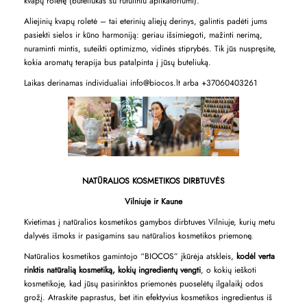
kvapų roletę (buteliukas su rutuliniu aplikatoriumi).
Aliejinių kvapų roletė – tai eterinių aliejų derinys, galintis padėti jums
pasiekti sielos ir kūno harmoniją: geriau išsimiegoti, mažinti nerimą,
nuraminti mintis, suteikti optimizmo, vidinės stiprybės. Tik jūs nuspręsite,
kokia aromatų terapija bus patalpinta į jūsų buteliuką.
Laikas derinamas individualiai info@biocos.lt arba +37060403261
NATŪRALIOS KOSMETIKOS DIRBTUVĖS
Vilniuje ir Kaune
Kvietimas į natūralios kosmetikos gamybos dirbtuves Vilniuje, kurių metu
dalyvės išmoks ir pasigamins sau natūralios kosmetikos priemonę.
Natūralios kosmetikos gamintojo “BIOCOS” įkūrėja atskleis,
kodėl verta
rinktis natūralią kosmetiką, kokių ingredientų vengti
, o kokių ieškoti
kosmetikoje, kad jūsų pasirinktos priemonės puoselėtų ilgalaikį odos
grožį.
Atraskite paprastus, bet itin efektyvius kosmetikos ingredientus iš