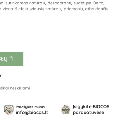
ai sutinkamas natūralių dezodorantų sudėtyse. Be to,
yra viena iš efektyviausių natūralių priemonių, atbaidančių
ŠELĮ
ų
škai neskiriami.
Įsigykite BIOCOS
Parašykite mums
info@biocos.lt
parduotuvėse