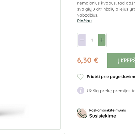
nemalonius kvapus, tad dažn
svaigiųjų citrinžolių aliejus 
vabzdžius.
Plačiau
6,30 €
Į KREP
Pridėti prie pageidavim
Už šią prekę premijos ta
Paskambinkite mums
Susisiekime