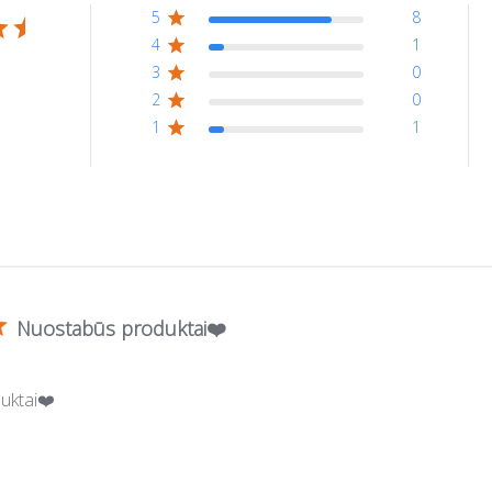
5
8
4
1
3
0
2
0
1
1
Nuostabūs produktai❤️
uktai❤️