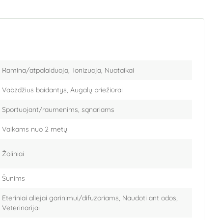
Ramina/atpalaiduoja, Tonizuoja, Nuotaikai
Vabzdžius baidantys, Augalų priežiūrai
Sportuojant/raumenims, sąnariams
Vaikams nuo 2 metų
Žoliniai
Šunims
Eteriniai aliejai garinimui/difuzoriams, Naudoti ant odos,
Veterinarijai