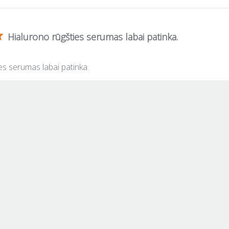
Hialurono rūgšties serumas labai patinka.
es serumas labai patinka.
Man labai patinka
ka