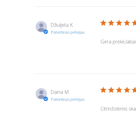
Džiuljeta K.
Gera prekė,labai
Daina M.
Citrinžolėmis ska