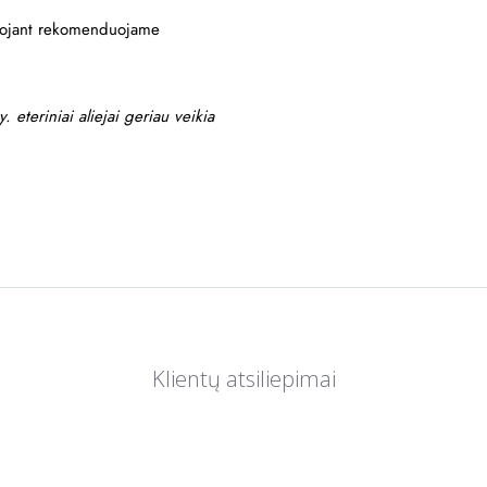
audojant rekomenduojame
.y. eteriniai aliejai geriau veikia