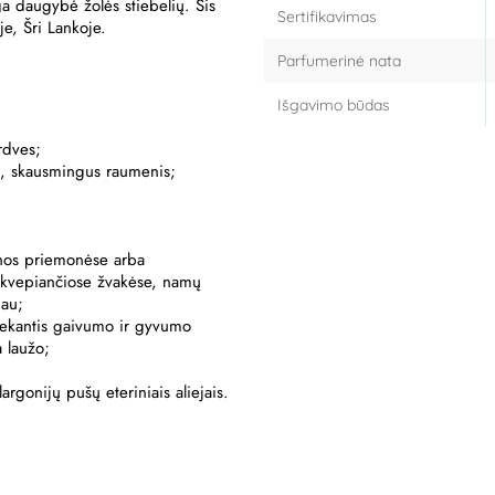
ga daugybė žolės stiebelių. Šis
Sertifikavimas
je, Šri Lankoje.
Parfumerinė nata
Išgavimo būdas
rdves;
s, skausmingus raumenis;
enos priemonėse arba
, kvepiančiose žvakėse, namų
iau;
aliekantis gaivumo ir gyvumo
ia laužo;
argonijų pušų eteriniais aliejais.