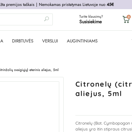
žta premijos taškais
∣
Nemokamas pristatymas Lietuvoje nuo
45€
Turite klausimų?
0
Susisiekime
JA
DIRBTUVĖS
VERSLUI
AUGINTINIAMS
trinžolių svaigiųjų) eterinis aliejus, 5ml
Citronelų (cit
aliejus, 5ml
Citronelų (Bot.
Cymbopogon win
aliejus yra itin stipraus citru