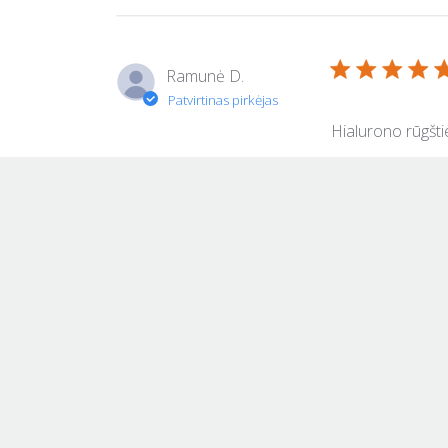
Ramunė D.
Hialurono rūgšti
Ainė S.
Man labai patin