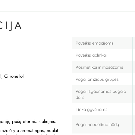
IJA
Poveikis emocijoms
Poveikis aplinkai
Kosmetikai ir masažams
l, Citronellol
Pagal amžiaus grupes
Pagal išgaunamas augalo
dalis
Tinka gyvūnams
nijų pušų eteriniais aliejais.
Pagal naudojimo būdą
rinžolė yra aromatingas, nuolat