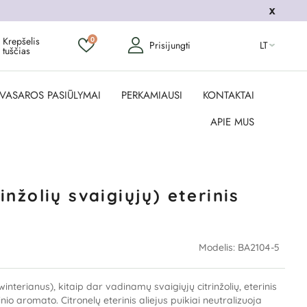
Krepšelis
0
Prisijungti
LT
tuščias
VASAROS PASIŪLYMAI
PERKAMIAUSI
KONTAKTAI
APIE MUS
rinžolių svaigiųjų) eterinis
Modelis:
BA2104-5
terianus), kitaip dar vadinamų svaigiųjų citrinžolių,
eterinis
sinio aromato. Citronelų eterinis aliejus puikiai neutralizuoja