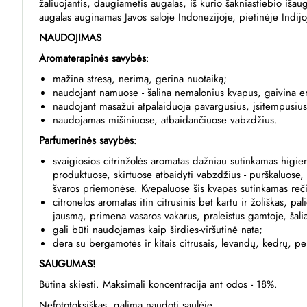
žaliuojantis, daugiametis augalas, iš kurio šakniastiebio išau
augalas auginamas Javos saloje Indonezijoje, pietinėje Indijo
NAUDOJIMAS
Aromaterapinės savybės
:
mažina stresą, nerimą, gerina nuotaiką;
naudojant namuose - šalina nemalonius kvapus, gaivina e
naudojant masažui atpalaiduoja pavargusius, įsitempusiu
naudojamas mišiniuose, atbaidančiuose vabzdžius.
Parfumerinės savybės
:
svaigiosios citrinžolės aromatas dažniau sutinkamas higi
produktuose, skirtuose atbaidyti vabzdžius - purškaluose
švaros priemonėse. Kvepaluose šis kvapas sutinkamas reč
citronelos aromatas itin citrusinis bet kartu ir žoliškas, p
jausmą, primena vasaros vakarus, praleistus gamtoje, šal
gali būti naudojamas kaip širdies-viršutinė nata;
dera su bergamotės ir kitais citrusais, levandų, kedrų, pel
SAUGUMAS!
Būtina skiesti. Maksimali koncentracija ant odos - 18%.
Nefototoksiškas, galima naudoti saulėje.