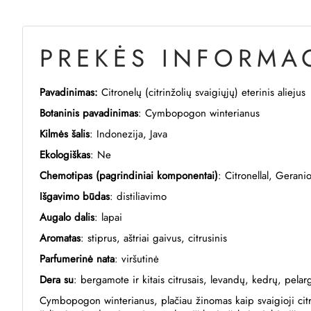
PREKĖS INFORMAC
Pavadinimas:
Citronelų (citrinžolių svaigiųjų) eterinis aliejus
Botaninis pavadinimas
:
Cymbopogon winterianus
Kilmės šalis
:
Indonezija, Java
Ekologiškas
:
Ne
Chemotipas (pagrindiniai komponentai)
:
Citronellal, Geranio
Išgavimo būdas
: distiliavimo
Augalo dalis
:
lapai
Aromatas
:
stiprus, aštriai gaivus, citrusinis
Parfumerinė nata
:
viršutinė
Dera su
:
bergamote ir kitais citrusais, levandų, kedrų, pelargo
Cymbopogon winterianus,
plačiau žinomas kaip svaigioji cit