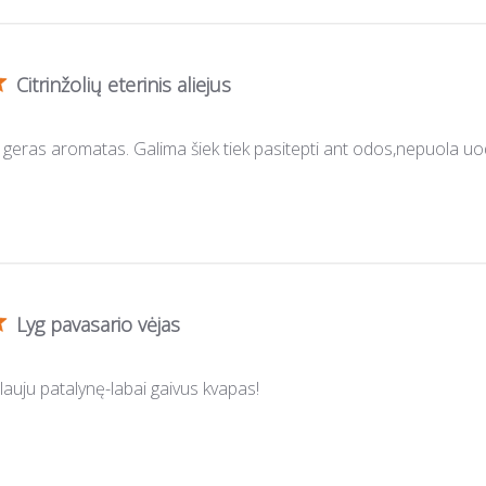
Citrinžolių eterinis aliejus
 geras aromatas. Galima šiek tiek pasitepti ant odos,nepuola uo
Lyg pavasario vėjas
lauju patalynę-labai gaivus kvapas!