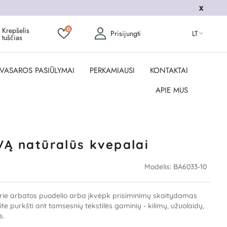
Krepšelis
0
Prisijungti
LT
tuščias
VASAROS PASIŪLYMAI
PERKAMIAUSI
KONTAKTAI
APIE MUS
Ą natūralūs kvepalai
Modelis:
BA6033-10
prie arbatos puodelio arba įkvėpk prisiminimų skaitydamas
te purkšti ant tamsesnių tekstilės gaminių - kilimų, užuolaidų,
s.