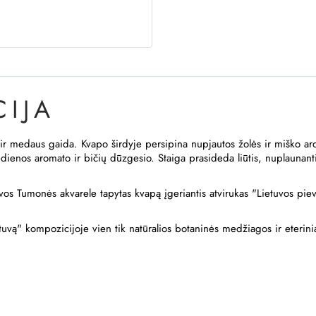
IJA
o ir medaus gaida. Kvapo širdyje persipina nupjautos žolės ir miško ar
dienos aromato ir bičių dūzgesio. Staiga prasideda liūtis, nuplaunanti
os Tumonės akvarele tapytas kvapą įgeriantis atvirukas "Lietuvos pieva
vą" kompozicijoje vien tik natūralios botaninės medžiagos ir eteriniai a