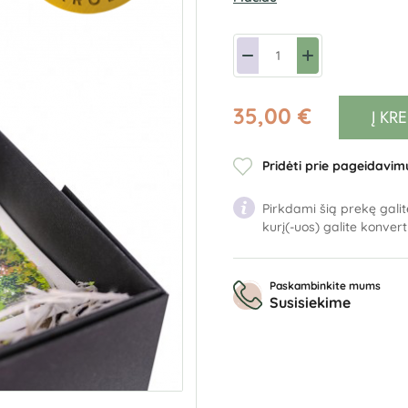
35,00 €
Į KR
Pridėti prie pageidavim
Pirkdami šią prekę galit
kurį(-uos) galite konver
Paskambinkite mums
Susisiekime