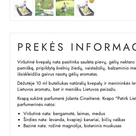
PREKĖS INFORMAC
Viršutinė kvepalų nata pasitinka saulėta pievų, gėlių nektar
pamiškę, pripildytą švelnių žiedų, vaistažolių, balzaminio me
išsiskleidžia gaivus rasotų gėlių aromatas.
Dėžutėje 10 ml buteliukas natūralių kvepalų ir menininkės Iev
Lietuvos aromatu, bet ir menišku Lietuvos peizažu.
Kvapą sukūrė parfumerė Jolanta Cinaitienė. Kvapo "Patirk Lietu
parfumerinės natos:
Viršutinė nata: bergamotė, laimas, medus
Širdies nata: levanda, kvapieji kanariai, bičių vaškas
Bazinė nata: rožinė magnolija, botaninis muskusas