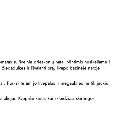
omatas su švelnia prieskonių nata. Mintimis nusikeliame į
 žiedadulkes ir išvalanti orą. Kvapo bazinėje natoje
". Purkškite ant jo kvepalus ir mėgaukitės ne tik jaukiu
liejai. Kvepalai kinta, kai skleidžiasi skirtingos