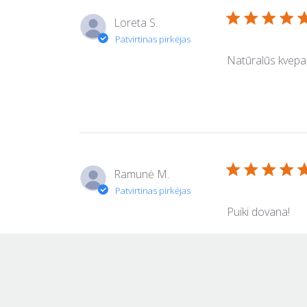
Loreta S.
Natūralūs kvepala
Ramunė M.
Puiki dovana!