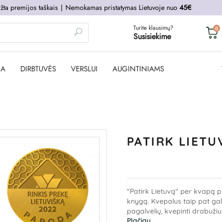
žta premijos taškais
∣
Nemokamas pristatymas Lietuvoje nuo
45€
Turite klausimų?
0
Susisiekime
JA
DIRBTUVĖS
VERSLUI
AUGINTINIAMS
PATIRK LIETUV
"Patirk Lietuvą" per kvapą 
knygą. Kvepalus taip pat gali
pagalvėlių, kvepinti drabužiu
Plačiau