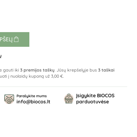
EPŠELĮ
ų
e gauti iki
3
premijos taškų
. Jūsų krepšelyje bus
3
taškai
tuoti į nuolaidų kuponą už
3,00 €
.
Įsigykite BIOCOS
Parašykite mums
info@biocos.lt
parduotuvėse