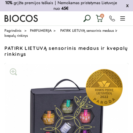
10%
grįžta premijos taškais
∣
Nemokamas pristatymas Lietuvoje
nuo
45€
Krepšelis
0
tuščias
Pagrindinis
PARFUMERIJA
PATIRK LIETUVĄ sensorinis medaus ir
kvepalų rinkinys
PATIRK LIETUVĄ sensorinis medaus ir kvepalų
rinkinys