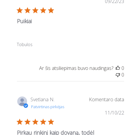
09/22/23
Puikiai
Tobulos
0
0
Svetlana N.
11/10/22
Pirkau rinkinį kaip dovaną, todėl