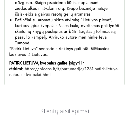
dūzgesio. Staiga prasideda liūtis, nuplaunanti
žiedadulkes ir išvalanti orą. Kvapo bazinėje natoje
išsiskleidžia gaivus rasotų gėlių aromatas.
Pažinčiai su aromatu skirtą atviruką "Lietuvos pieva",
kurį suvilgius kvepalais šalies laukų dvelksmas gali lydėti
skaitomų knygų puslapius ar būti išsiųstas į tolimiausią
pasaulio kampelį. Atviruko autorė menininkė Ieva
Tumonė.
"Patirk Lietuvą" sensorinis rinkinys gali būti šilčiausios
lauktuvės iš Lietuvos.
PATIRK LIETUVĄ kvepalus galite įsigyti ir
atskirai:
https://biocos.lt/lt/parfumerija/1231-patirk-lietuva-
naturalus-kvepalai.html