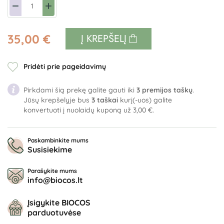
35,00 €
Į KREPŠELĮ
Pridėti prie pageidavimų
Pirkdami šią prekę galite gauti iki
3
premijos taškų
.
Jūsų krepšelyje bus
3
taškai
kurį(-uos) galite
konvertuoti į nuolaidų kuponą už
3,00 €
.
Paskambinkite mums
Susisiekime
Parašykite mums
info@biocos.lt
Įsigykite BIOCOS
parduotuvėse