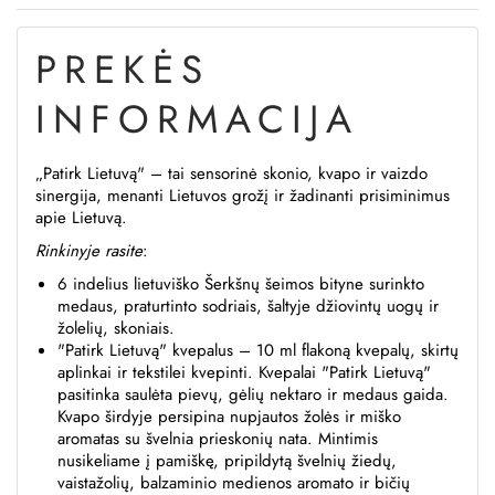
PREKĖS
INFORMACIJA
„Patirk Lietuvą" – tai sensorinė skonio, kvapo ir vaizdo
sinergija, menanti Lietuvos grožį ir žadinanti prisiminimus
apie Lietuvą.
Rinkinyje rasite
:
6 indelius lietuviško Šerkšnų šeimos bityne surinkto
medaus, praturtinto sodriais, šaltyje džiovintų uogų ir
žolelių, skoniais.
"Patirk Lietuvą" kvepalus – 10 ml flakoną kvepalų, skirtų
aplinkai ir tekstilei kvepinti. Kvepalai "Patirk Lietuvą"
pasitinka saulėta pievų, gėlių nektaro ir medaus gaida.
Kvapo širdyje persipina nupjautos žolės ir miško
aromatas su švelnia prieskonių nata. Mintimis
nusikeliame į pamiškę, pripildytą švelnių žiedų,
vaistažolių, balzaminio medienos aromato ir bičių