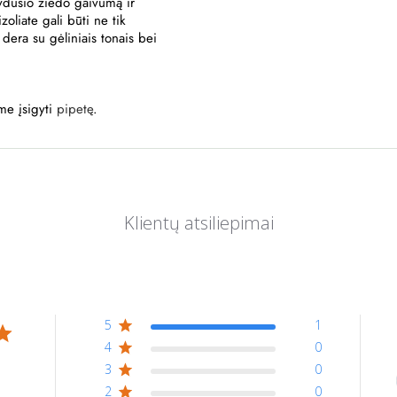
žydusio žiedo gaivumą ir
oliate gali būti ne tik
 dera su gėliniais tonais bei
me įsigyti
pipetę
.
5
1
4
0
3
0
2
0