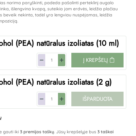
urias norima paryškinti, padeda pašalinti perteklinį augalo
inka, išlengvina kvapą, suteikia jam erdvės, leidžia plačiau
pas beveik nekinta, todėl yra lengviau nuspėjamas, leidžia
mpoziciją.
ohol (PEA) natūralus izoliatas (10 ml)
Į KREPŠELĮ
ohol (PEA) natūralus izoliatas (2 g)
IŠPARDUOTA
ų
e gauti iki
3
premijos taškų
. Jūsų krepšelyje bus
3
taškai