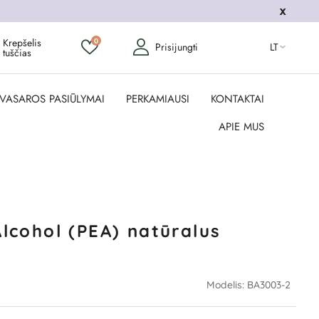
Krepšelis
0
Prisijungti
LT
tuščias
VASAROS PASIŪLYMAI
PERKAMIAUSI
KONTAKTAI
APIE MUS
Alcohol (PEA) natūralus
Modelis:
BA3003-2