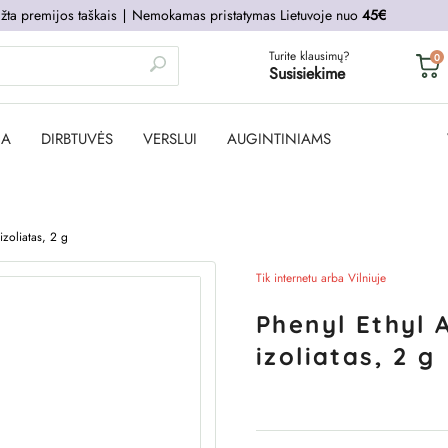
žta premijos taškais
∣
Nemokamas pristatymas Lietuvoje nuo
45€
Turite klausimų?
0
Susisiekime
JA
DIRBTUVĖS
VERSLUI
AUGINTINIAMS
izoliatas, 2 g
Tik internetu arba Vilniuje
Phenyl Ethyl 
izoliatas, 2 g