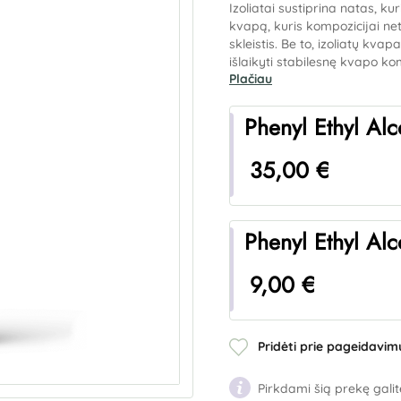
Izoliatai sustiprina natas, k
kvapą, kuris kompozicijai net
skleistis. Be to, izoliatų kva
išlaikyti stabilesnę kvapo ko
Plačiau
Phenyl Ethyl Alc
35,00 €
Phenyl Ethyl Alc
9,00 €
Pridėti prie pageidavim
Pirkdami šią prekę galit