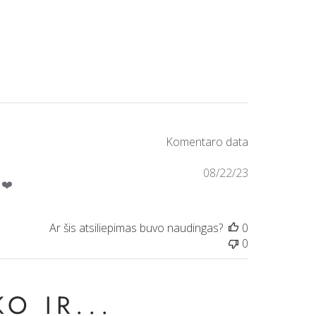
08/22/23
 ❤️
0
0
O IR...