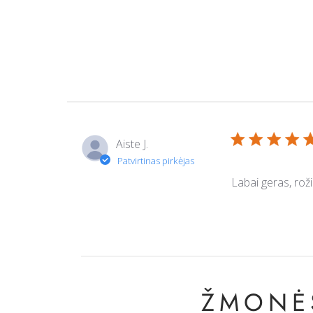
Aiste J.
Labai geras, roži
ŽMONĖS