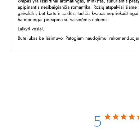
kvapas yra išskirtinai aromatingas, minkštas, sukuriantis pra
apipinantis nesibaigiančia romantika. Rožių atspalviai šiame iz
gaivališki, bet kartu ir saldūs, tad šis kvapas nepriekaištingai
harmoningai persipina su vaisinėmis natomis.
Laikyti vėsiai.
Buteliukas be lašintuvo. Patogiam naudojimui rekomenduoja
5