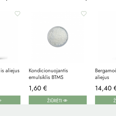
is aliejus
Kondicionuojantis
Bergamoči
emulsiklis BTMS
aliejus
1,60 €
14,40
ŽIŪRĖTI
Ž