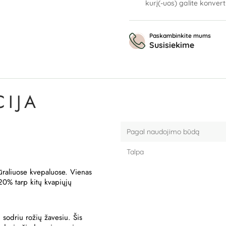
kurį(-uos) galite konver
Paskambinkite mums
Susisiekime
IJA
Pagal naudojimo būdą
Talpa
ūraliuose kvepaluose. Vienas
20% tarp kitų kvapiųjų
 sodriu rožių žavesiu. Šis