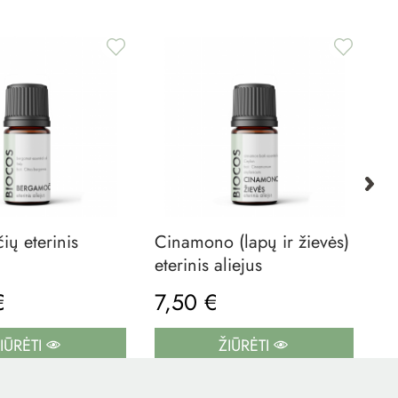
ų eterinis
Cinamono (lapų ir žievės)
K
eterinis aliejus
Wo
 €
7,50 €
8
IŪRĖTI
ŽIŪRĖTI