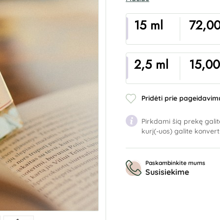
15 ml
72,00
2,5 ml
15,00
Pridėti prie pageidavim
Pirkdami šią prekę galit
kurį(-uos) galite konver
Paskambinkite mums
Susisiekime