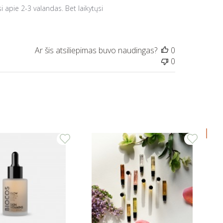
 apie 2-3 valandas. Bet laikytųsi 
0
0
-1,50