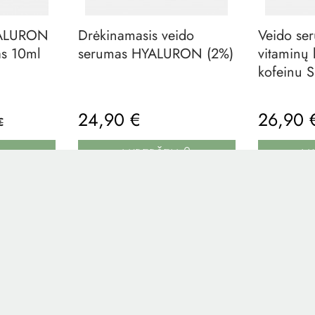
Drėkinamasis veido
Veido se
s 10ml
serumas HYALURON (2%)
vitaminų 
kofeinu 
24,90 €
26,90
€
Į KREPŠELĮ
Į 
, KURIE PIRKO, PIRK