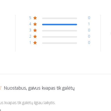
5
0
4
1
- 1
3
0
2
0
1
0
Nuostabus, gaivus kvapas tik galėtų
 kvapas tik galėtų ilgiau laikytis.