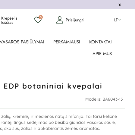
Krepšelis
0
Prisijungti
LT
tuščias
VASAROS PASIŪLYMAI
PERKAMIAUSI
KONTAKTAI
APIE MUS
 EDP botaniniai kvepalai
Modelis:
BA6043-15
 žalių, kreminių ir medienos natų simfonija. Tai tarsi kelionė
rantę, tingus sėdėjimas po besibaigiančios vasaros saule,
as, skalsus, žalias ir apkabinantis žemės aromatas.