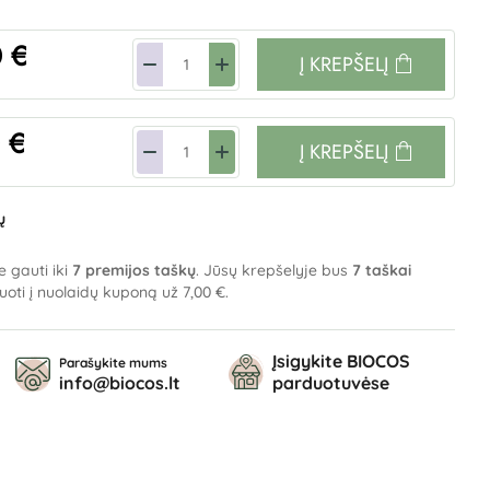
 €
Į KREPŠELĮ
 €
Į KREPŠELĮ
ų
e gauti iki
7
premijos taškų
. Jūsų krepšelyje bus
7
taškai
tuoti į nuolaidų kuponą už
7,00 €
.
Įsigykite BIOCOS
Parašykite mums
info@biocos.lt
parduotuvėse