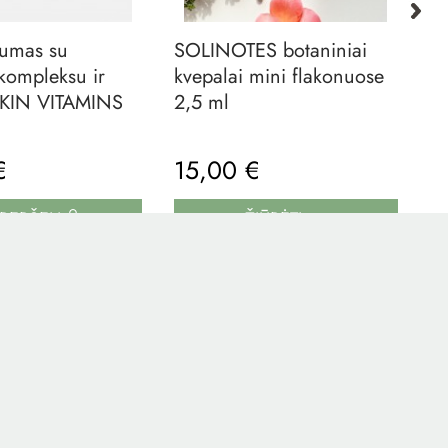
rumas su
SOLINOTES botaniniai
Kū
kompleksu ir
kvepalai mini flakonuose
de
SKIN VITAMINS
2,5 ml
S
 €
15,00 €
2
KREPŠELĮ
ŽIŪRĖTI
O IR...
-15%