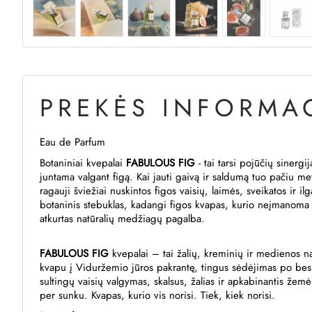
PREKĖS INFORMAC
Eau de Parfum
Botaniniai kvepalai
FABULOUS FIG
- tai tarsi pojūčių sinergij
juntama valgant figą. Kai jauti gaivą ir saldumą tuo pačiu met
ragauji šviežiai nuskintos figos vaisių, laimės, sveikatos ir i
botaninis stebuklas, kadangi figos kvapas, kurio neįmanoma di
atkurtas natūralių medžiagų pagalba.
FABULOUS FIG
kvepalai – tai žalių, kreminių ir medienos nat
kvapu į Viduržemio jūros pakrantę, tingus sėdėjimas po besib
sultingų vaisių valgymas, skalsus, žalias ir apkabinantis žem
per sunku. Kvapas, kurio vis norisi. Tiek, kiek norisi.