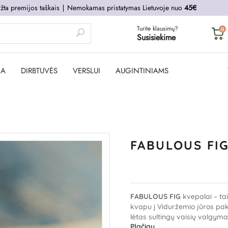
žta premijos taškais
∣
Nemokamas pristatymas Lietuvoje nuo
45€
Turite klausimų?
0
Susisiekime
JA
DIRBTUVĖS
VERSLUI
AUGINTINIAMS
FABULOUS FIG
FABULOUS FIG
kvepalai – tai
kvapu į Viduržemio jūros pak
lėtas sultingų vaisių valgym
Plačiau