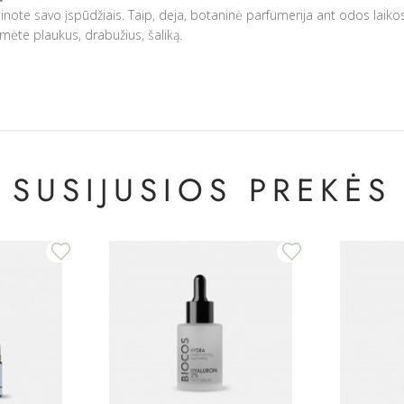
inote savo įspūdžiais. Taip, deja, botaninė parfumerija ant odos laikosi
timėte plaukus, drabužius, šaliką.
SUSIJUSIOS PREKĖS