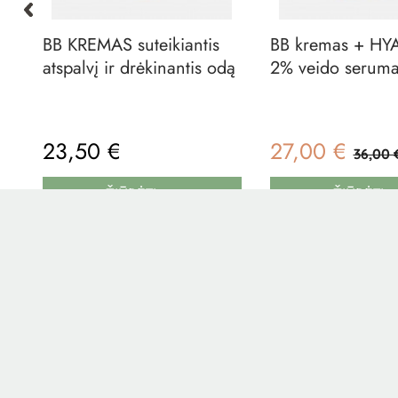
BB KREMAS suteikiantis
BB kremas + HYALURON
atspalvį ir drėkinantis odą
2% veido seruma
23,50 €
27,00 €
36,00 
ŽIŪRĖTI
ŽIŪRĖTI
ŽMONĖS