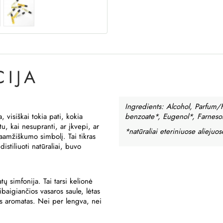
IJA
Ingredients: Alcohol, Parfum/F
a, visiškai tokia pati, kokia
benzoate*, Eugenol*, Farnesol
u, kai nesupranti, ar įkvepi, ar
*natūraliai eteriniuose alieju
lgaamžiškumo simbolį. Tai tikras
stiliuoti natūraliai, buvo
ų simfonija. Tai tarsi kelionė
aigiančios vasaros saule, lėtas
ės aromatas. Nei per lengva, nei