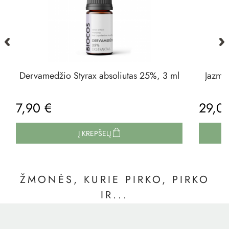
Dervamedžio Styrax absoliutas 25%, 3 ml
Jazmin
7,90 €
29,0
Į KREPŠELĮ
ŽMONĖS, KURIE PIRKO, PIRKO
IR...