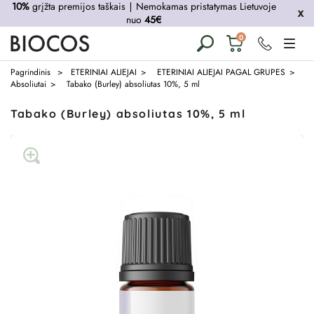
10%
grįžta premijos taškais
∣
Nemokamas pristatymas Lietuvoje
nuo
45€
Krepšelis
0
tuščias
Pagrindinis
ETERINIAI ALIEJAI
ETERINIAI ALIEJAI PAGAL GRUPES
Absoliutai
Tabako (Burley) absoliutas 10%, 5 ml
Tabako (Burley) absoliutas 10%, 5 ml