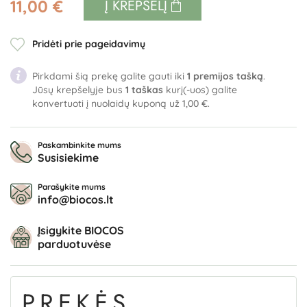
11,00 €
Į KREPŠELĮ
Pridėti prie pageidavimų
Pirkdami šią prekę galite gauti iki
1
premijos tašką
.
Jūsų krepšelyje bus
1
taškas
kurį(-uos) galite
konvertuoti į nuolaidų kuponą už
1,00 €
.
Paskambinkite mums
Susisiekime
Parašykite mums
info@biocos.lt
Įsigykite BIOCOS
parduotuvėse
PREKĖS