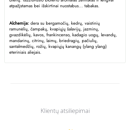
dienų. Išdžiūvusio bloterio aromatas žemiškas ir lengvai
atpažįstamas bei išskirtinai nuostabus... tabakas.
Alchemija:
dera su
bergamočių, kedrų, vaistinių
ramunėlių, čampakų, kvapiųjų šalavijų, jazminų,
gvazdikėlių, kavos, frankincenso, kadagio uogų, levandų,
mandarinų, citrinų, laimų, briedragių, pačiulių,
santalmedžių, rožių, kvapiųjų kanangų (ylang ylang)
eteriniais aliejais.