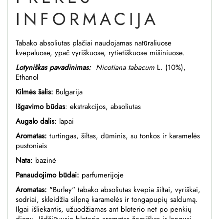
INFORMACIJA
Tabako absoliutas plačiai naudojamas natūraliuose
kvepaluose, ypač vyriškuose, rytietiškuose mišiniuose.
Lotyniškas pavadinimas:
Nicotiana tabacum
L. (10%),
Ethanol
Kilmės šalis:
Bulgarija
Išgavimo būdas
: ekstrakcijos, absoliutas
Augalo dalis
: lapai
Aromatas:
turtingas,
šiltas, dūminis, su tonkos ir karamelės
pustoniais
Nata:
bazinė
Panaudojimo būdai:
parfumerijoje
Aromatas:
"Burley" tabako absoliutas kvepia šiltai, vyriškai,
sodriai, skleidžia silpną karamelės ir tongapupių saldumą.
Ilgai išliekantis, užuodžiamas ant bloterio net po penkių