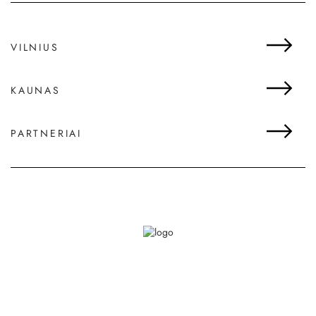
aromaterapinius mišinius ir norintiems išmokti
kvapų derinimo taisykles, kad mišiniai būtų ne tik
veiksmingi, bet ir malonaus kvapo. Taip pat
VILNIUS
kosmetikos, žvakių ir kitų kvapnių produktų
gamintojams, norintiems kvepinti gaminius
natūraliais aromatais ir išgauti malonius kvapus.
KAUNAS
Parfumerio meistriškumo pamokos tikslas -
susipažinti su rečiau naudojamais natūraliais
kvapais bei molekulėmis bei išmokti kurti
PARTNERIAI
kvepalų akordus. Pamokos medžiagos
parenkamos pagal akordo tematiką!