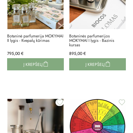
Botaninė parfumerija MOKYMAI
Botaninės parfumerijos
II lygis - Kvepalų kūrimas
MOKYMAI I lygis - Bazinis
kursas
795,00 €
895,00 €
Į KREPŠELĮ
Į KREPŠELĮ