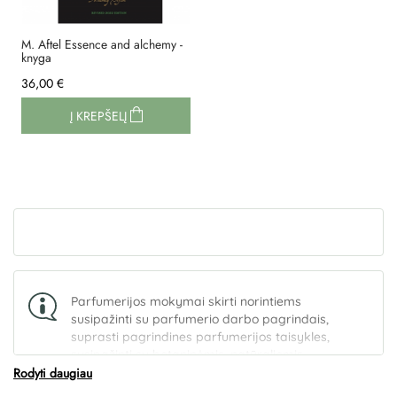
M. Aftel Essence and alchemy -
knyga
36,00 €
Į KREPŠELĮ
Parfumerijos mokymai skirti norintiems
susipažinti su parfumerio darbo pagrindais,
suprasti pagrindines parfumerijos taisykles,
susipažinti su botaninėmis, natūraliomis
Rodyti daugiau
parfumerinėmis medžiagomis. Mokymai naudingi
aromaterapeutams, kuriantiems