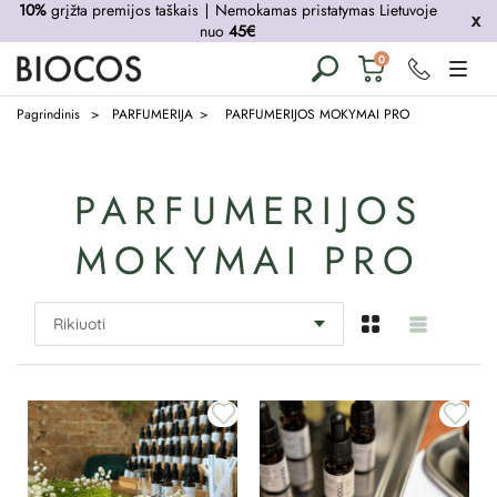
10%
grįžta premijos taškais
∣
Nemokamas pristatymas Lietuvoje
nuo
45€
Krepšelis
0
tuščias
Pagrindinis
PARFUMERIJA
PARFUMERIJOS MOKYMAI PRO
PARFUMERIJOS
MOKYMAI PRO