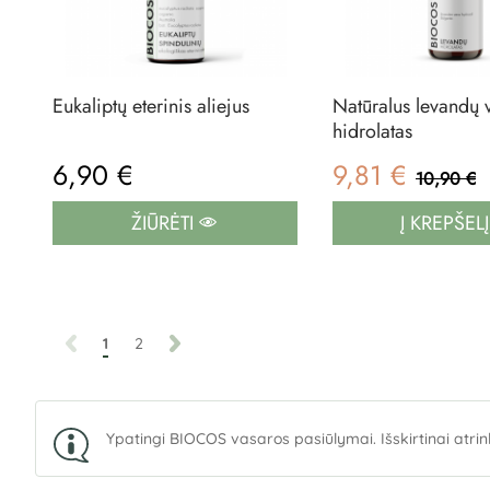
Eukaliptų eterinis aliejus
Natūralus levandų 
hidrolatas
6,90 €
9,81 €
10,90 €
ŽIŪRĖTI
Į KREPŠEL
1
2
Ypatingi BIOCOS vasaros pasiūlymai. Išskirtinai atrink