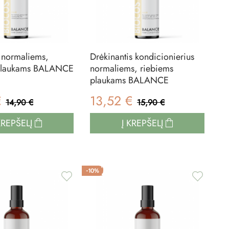
normaliems,
Drėkinantis kondicionierius
 plaukams BALANCE
normaliems, riebiems
plaukams BALANCE
€
13,52 €
14,90 €
15,90 €
KREPŠELĮ
Į KREPŠELĮ
-10%