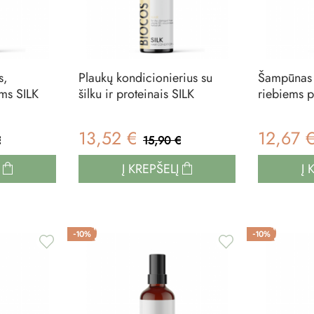
s,
Plaukų kondicionierius su
Šampūnas 
ms SILK
šilku ir proteinais SILK
riebiems
13,52 €
12,67 
€
15,90 €
Į
Į KREPŠELĮ
Į 
-10%
-10%