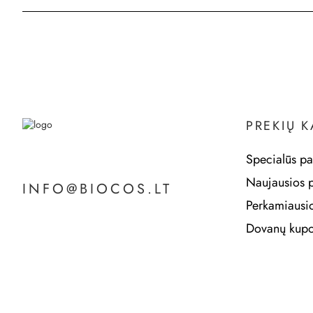
PREKIŲ 
Specialūs pa
Naujausios 
INFO@BIOCOS.LT
Perkamiausi
Dovanų kupo