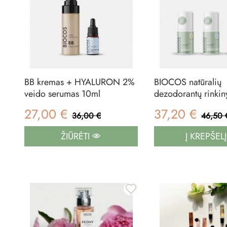
BB kremas + HYALURON 2%
BIOCOS natūralių
veido serumas 10ml
dezodorantų rinkiny
27,00 €
37,20 €
36,00 €
46,50 
ŽIŪRĖTI
Į KREPŠEL