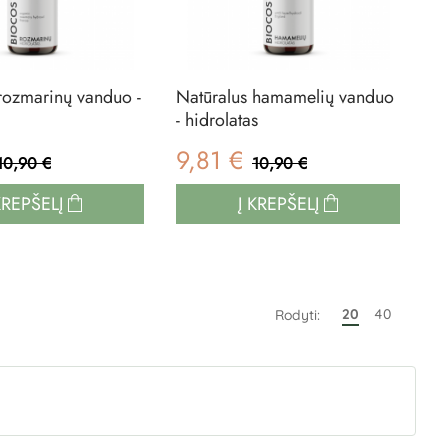
rozmarinų vanduo -
Natūralus hamamelių vanduo
- hidrolatas
9,81 €
10,90 €
10,90 €
KREPŠELĮ
Į KREPŠELĮ
20
40
Rodyti: