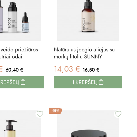
 veido priežiūros
Natūralus įdegio aliejus su
utriai odai
morkų fitoliu SUNNY
 €
14,03 €
60,40 €
16,50 €
KREPŠELĮ
Į KREPŠELĮ
-15%