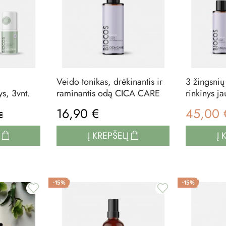
Veido tonikas, drėkinantis ir
3 žingsnių
s, 3vnt.
raminantis odą CICA CARE
rinkinys ja
16,90 €
45,00
€
Į
Į KREPŠELĮ
Į 
-15%
-15%