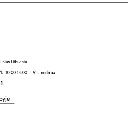
ilnius Lithuania
I:
10:00-14:00
VII:
nedirba
1
pyje