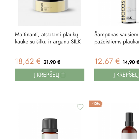
Maitinanti, atstatanti plaukų
Šampūnas sausiem
kaukė su šilku ir arganu SILK
pažeistiems plauka
18,62 €
12,67 €
21,90 €
14,90 
Į KREPŠELĮ
Į KREPŠEL
-10%