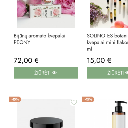
Bijūnų aromato kvepalai
SOLINOTES botani
PEONY
kvepalai mini flak
ml
72,00 €
15,00 €
ŽIŪRĖTI
ŽIŪRĖTI
-15%
-15%