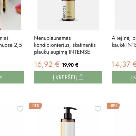
niai
Nenuplaunamas
Aliejinė, p
onuose 2,5
kondicionierius, skatinantis
kaukė INT
plaukų augimą INTENSE
16,92 €
14,37 
19,90 €
Į KREPŠELĮ
Į 
-15%
-15%