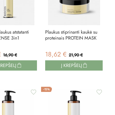
laukus atstatanti
Plaukus stiprinanti kaukė su
ENSE 3in1
proteinais PROTEIN MASK
€
18,62 €
16,90 €
21,90 €
KREPŠELĮ
Į KREPŠELĮ
-15%