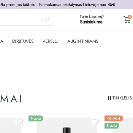
žta premijos taškais
∣
Nemokamas pristatymas Lietuvoje nuo
45€
Turite klausimų?
0
Susisiekime
JA
DIRBTUVĖS
VERSLUI
AUGINTINIAMS
YMAI
TINKLELIS
Nauja
-15,40 €
Nauja