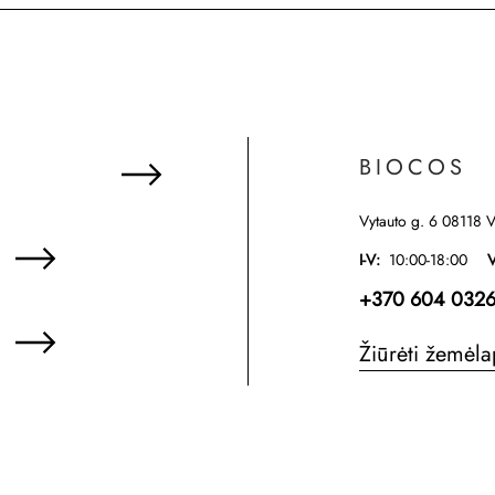
BIOCOS
Vytauto g. 6 08118 V
I-V:
10:00-18:00
V
+370 604 0326
Žiūrėti žemėla