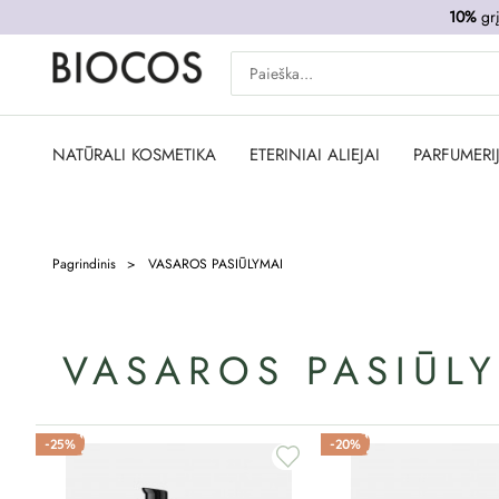
10%
grį
NATŪRALI KOSMETIKA
ETERINIAI ALIEJAI
PARFUMERI
Pagrindinis
VASAROS PASIŪLYMAI
VASAROS PASIŪL
-25%
-20%