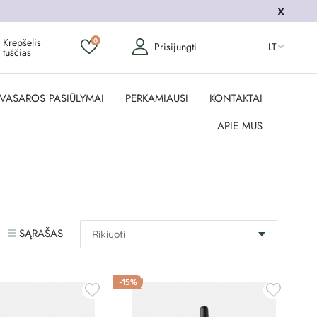
Krepšelis
0
Prisijungti
LT
tuščias
VASAROS PASIŪLYMAI
PERKAMIAUSI
KONTAKTAI
APIE MUS
SĄRAŠAS
-15%