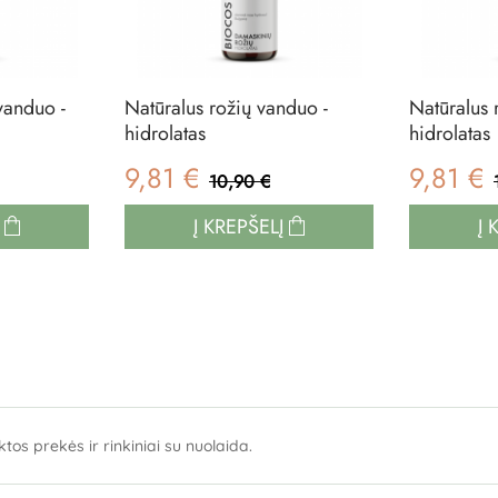
vanduo -
Natūralus rožių vanduo -
Natūralus 
hidrolatas
hidrolatas
9,81 €
9,81 €
10,90 €
Į
Į KREPŠELĮ
Į 
tos prekės ir rinkiniai su nuolaida.