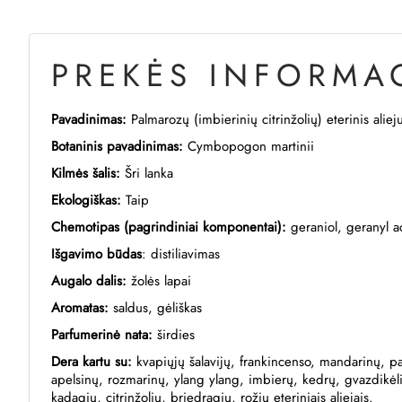
PREKĖS INFORMAC
Pavadinimas:
Palmarozų (imbierinių citrinžolių) eterinis aliej
Botaninis pavadinimas:
Cymbopogon martinii
Kilmės šalis:
Šri lanka
Ekologiškas:
Taip
Chemotipas (pagrindiniai komponentai):
geraniol, geranyl ac
Išgavimo būdas
: distiliavimas
Augalo dalis:
žolės lapai
Aromatas:
saldus, gėliškas
Parfumerinė nata:
širdies
Dera kartu su:
kvapiųjų šalavijų, frankincenso, mandarinų, p
apelsinų, rozmarinų, ylang ylang, imbierų, kedrų, gvazdikėli
kadagių, citrinžolių, briedragių, rožių eteriniais aliejais.