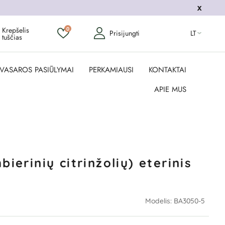
Krepšelis
0
Prisijungti
LT
tuščias
VASAROS PASIŪLYMAI
PERKAMIAUSI
KONTAKTAI
APIE MUS
ierinių citrinžolių) eterinis
Modelis:
BA3050-5