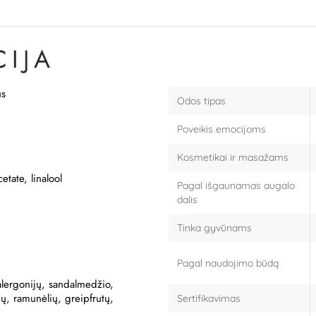
IJA
us
Odos tipas
Poveikis emocijoms
Kosmetikai ir masažams
etate, linalool
Pagal išgaunamas augalo
dalis
Tinka gyvūnams
Pagal naudojimo būdą
alergonijų, sandalmedžio,
ų, ramunėlių, greipfrutų,
Sertifikavimas