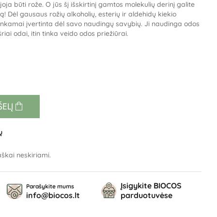
oja būti rože. O jūs šį išskirtinį gamtos molekulių derinį galite
! Dėl gausaus rožių alkoholių, esterių ir aldehidų kiekio
nkamai įvertinta dėl savo naudingų savybių. Ji naudinga odos
iai odai, itin tinka veido odos priežiūrai.
ŠELĮ
ų
škai neskiriami.
Įsigykite BIOCOS
Parašykite mums
info@biocos.lt
parduotuvėse