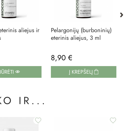
erinis aliejus ir
Pelargonijų (burboninių)
Mo
s
eterinis aliejus, 3 ml
et
8,90 €
7
IŪRĖTI
Į KREPŠELĮ
O IR...