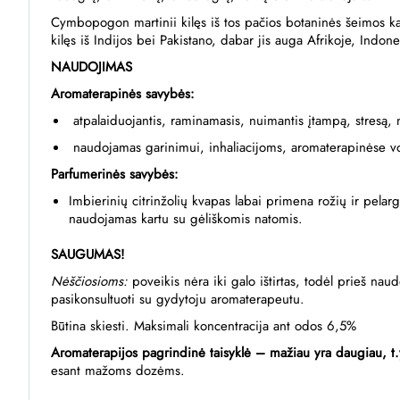
Cymbopogon martinii kilęs iš tos pačios botaninės šeimos kaip
kilęs iš Indijos bei Pakistano, dabar jis auga Afrikoje, Indonez
NAUDOJIMAS
Aromaterapinės savybės:
atpalaiduojantis, raminamasis, nuimantis įtampą, stresą,
naudojamas garinimui, inhaliacijoms, aromaterapinėse v
Parfumerinės savybės:
Imbierinių citrinžolių kvapas labai primena rožių ir pelar
naudojamas kartu su gėliškomis natomis.
SAUGUMAS!
Nėščiosioms
:
poveikis nėra iki galo ištirtas, todėl prieš n
pasikonsultuoti su gydytoju aromaterapeutu.
Būtina skiesti. Maksimali koncentracija ant odos 6,5%
Aromaterapijos pagrindinė taisyklė
–
mažiau yra daugiau
, t.
esant mažoms dozėms.