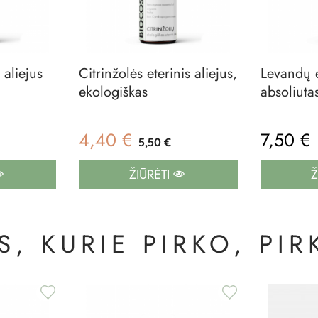
 aliejus
Citrinžolės eterinis aliejus,
Levandų et
ekologiškas
absoliuta
4,40 €
7,50 €
5,50 €
ŽIŪRĖTI
Ž
, KURIE PIRKO, PIRK