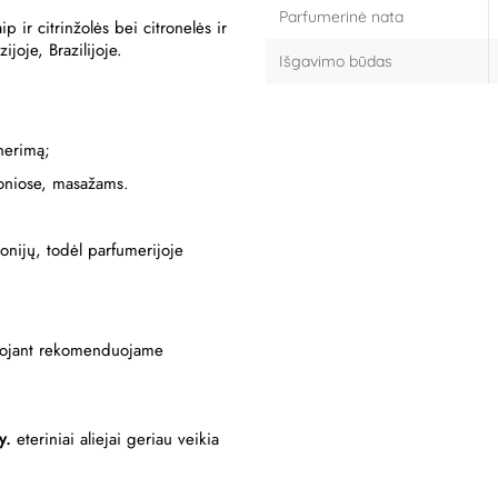
Parfumerinė nata
 ir citrinžolės bei citronelės ir
ijoje, Brazilijoje.
Išgavimo būdas
 nerimą;
oniose, masažams.
gonijų, todėl parfumerijoje
audojant rekomenduojame
y.
eteriniai aliejai geriau veikia