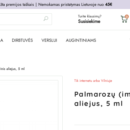
žta premijos taškais
∣
Nemokamas pristatymas Lietuvoje nuo
45€
Turite klausimų?
0
Susisiekime
JA
DIRBTUVĖS
VERSLUI
AUGINTINIAMS
inis aliejus, 5 ml
Tik internetu arba Vilniuje
Palmarozų (imb
aliejus, 5 ml