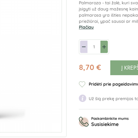
Palmaroza - tai žolė, kuri svaj
įsigyti už daug mažesnę kainą
palmarosa yra išties nepaka
priežiūrai, ypač sausai ar mišr
Plačiau
8,70 €
Į KREP
Pridėti prie pageidavim
Už šią prekę premijos ta
Paskambinkite mums
Susisiekime