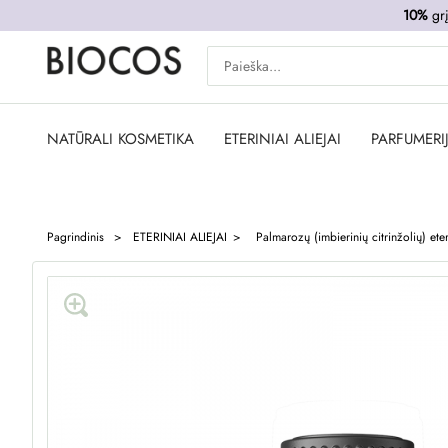
10%
grį
NATŪRALI KOSMETIKA
ETERINIAI ALIEJAI
PARFUMERI
Pagrindinis
ETERINIAI ALIEJAI
Palmarozų (imbierinių citrinžolių) eter