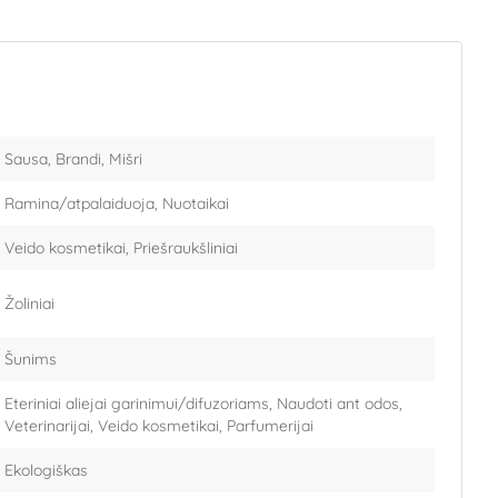
Sausa, Brandi, Mišri
Ramina/atpalaiduoja, Nuotaikai
Veido kosmetikai, Priešraukšliniai
Žoliniai
Šunims
Eteriniai aliejai garinimui/difuzoriams, Naudoti ant odos,
Veterinarijai, Veido kosmetikai, Parfumerijai
Ekologiškas